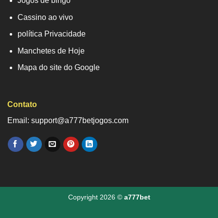
Jogos de bingo
Cassino ao vivo
política Privacidade
Manchetes de Hoje
Mapa do site do Google
Contato
Email: support@a777betjogos.com
Copyright 2026 ©
a777bet