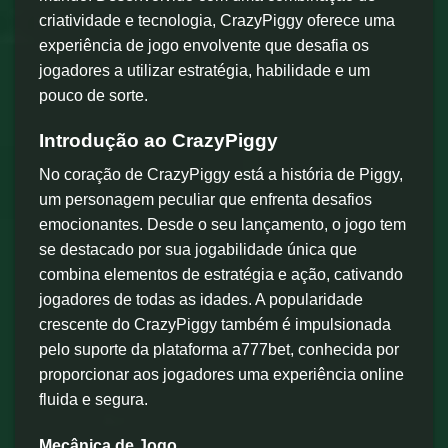
criatividade e tecnologia, CrazyPiggy oferece uma
experiência de jogo envolvente que desafia os
jogadores a utilizar estratégia, habilidade e um
pouco de sorte.
Introdução ao CrazyPiggy
No coração de CrazyPiggy está a história de Piggy,
um personagem peculiar que enfrenta desafios
emocionantes. Desde o seu lançamento, o jogo tem
se destacado por sua jogabilidade única que
combina elementos de estratégia e ação, cativando
jogadores de todas as idades. A popularidade
crescente do CrazyPiggy também é impulsionada
pelo suporte da plataforma a777bet, conhecida por
proporcionar aos jogadores uma experiência online
fluida e segura.
Mecânica de Jogo