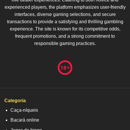
experienced players, the platform emphasizes user-friendly
interfaces, diverse gaming selections, and secure
transactions to provide a satisfying and thrilling gambling
experience. The site is known for its competitive odds,
frequent promotions, and a strong commitment to
responsible gaming practices.
Categoria
Caça-níqueis
Bacará online