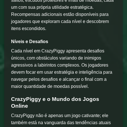
saltos, escudos protetores e imãs de moedas, cada
um com sua própria utilidade estratégica.
Recompensas adicionais estão disponíveis para
jogadores que exploram cada nível e descobrem
itens escondidos.
Níveis e Desafios
Cada nível em CrazyPiggy apresenta desafios
únicos, com obstáculos variando de inimigos
agressivos a labirintos complexos. Os jogadores
devem focar em usar estratégia e inteligência para
navegar pelos desafios e alcançar o final com a
maior quantidade de moedas possível.
CrazyPiggy e o Mundo dos Jogos
Online
CrazyPiggy não é apenas um jogo cativante; ele
também está na vanguarda das tendências atuais