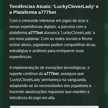
Tendências Atuais: 'LuckyCloverLady' e
a Plataforma a777bet
Com o crescente interesse em jogos de azar e
novas experiências digitais, a parceria com a
plataforma
a777bet
alavanca 'LuckyCloverLady' a
um novo patamar. Com as redes sociais e fóruns
online ativos, jogadores podem compartilhar dicas,
estratégias e análises para enriquecer suas
experiências.
A implementação de inovações tecnológicas, e
suporte contínuo da
a777bet
, assegura que
'LuckyCloverLady' permaneça na vanguarda,
adaptando-se às necessidades dos jogadores e
trazendo atualizações regulares que mantém a
relevância do jogo em alta.