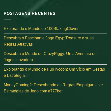
POSTAGENS RECENTES
Explorando o Mundo de 100BlazingClover
Descubra o Fascinante Jogo EgyptTreasure e suas
Regras Atrativas
Descubra o Mundo de CrazyPiggy: Uma Aventura de
Jogos Inovadora
Explorando o Mundo de PubTycoon: Um Vício em Gestão
e Estratégia
MoneyComing2: Descobrindo as Regras Empolgantes e
Estratégias de Jogo com a777bet