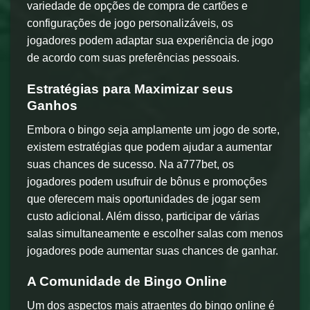
variedade de opções de compra de cartões e
configurações de jogo personalizáveis, os
jogadores podem adaptar sua experiência de jogo
de acordo com suas preferências pessoais.
Estratégias para Maximizar seus
Ganhos
Embora o bingo seja amplamente um jogo de sorte,
existem estratégias que podem ajudar a aumentar
suas chances de sucesso. Na a777bet, os
jogadores podem usufruir de bônus e promoções
que oferecem mais oportunidades de jogar sem
custo adicional. Além disso, participar de várias
salas simultaneamente e escolher salas com menos
jogadores pode aumentar suas chances de ganhar.
A Comunidade de Bingo Online
Um dos aspectos mais atraentes do bingo online é