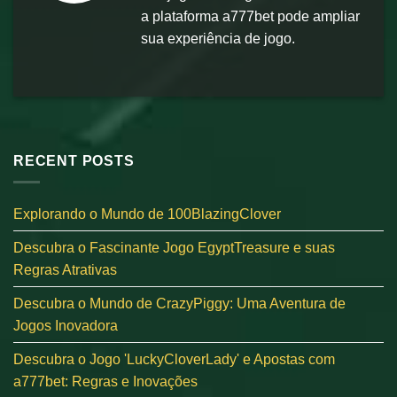
a plataforma a777bet pode ampliar
sua experiência de jogo.
RECENT POSTS
Explorando o Mundo de 100BlazingClover
Descubra o Fascinante Jogo EgyptTreasure e suas
Regras Atrativas
Descubra o Mundo de CrazyPiggy: Uma Aventura de
Jogos Inovadora
Descubra o Jogo 'LuckyCloverLady' e Apostas com
a777bet: Regras e Inovações