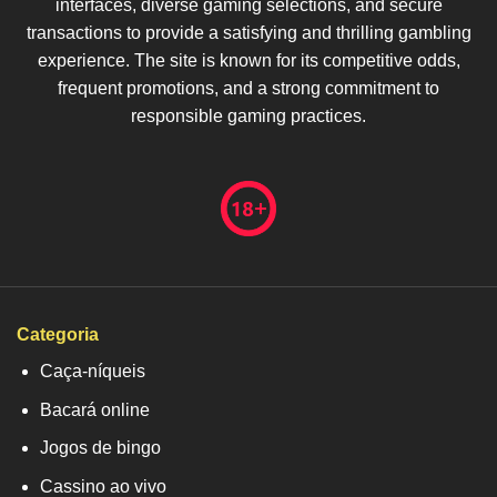
interfaces, diverse gaming selections, and secure
transactions to provide a satisfying and thrilling gambling
experience. The site is known for its competitive odds,
frequent promotions, and a strong commitment to
responsible gaming practices.
Categoria
Caça-níqueis
Bacará online
Jogos de bingo
Cassino ao vivo