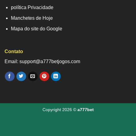
política Privacidade
Manchetes de Hoje
Mapa do site do Google
Contato
Email: support@a777betjogos.com
Copyright 2026 ©
a777bet