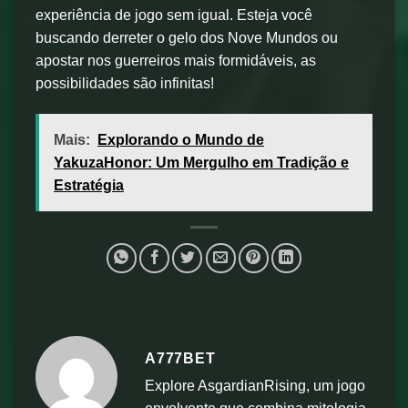
experiência de jogo sem igual. Esteja você
buscando derreter o gelo dos Nove Mundos ou
apostar nos guerreiros mais formidáveis, as
possibilidades são infinitas!
Mais:
Explorando o Mundo de
YakuzaHonor: Um Mergulho em Tradição e
Estratégia
A777BET
Explore AsgardianRising, um jogo