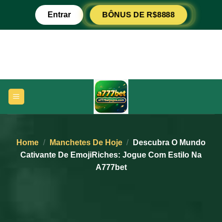
Ir
BÔNUS DE R$8888
Entrar
para
o
conteúdo
Home
/
Manchetes De Hoje
/
Descubra O Mundo
Cativante De EmojiRiches: Jogue Com Estilo Na
A777bet