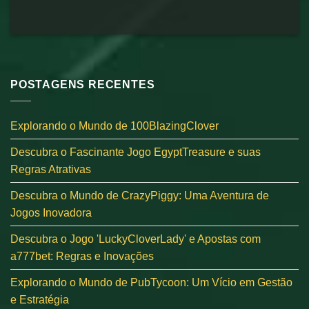
POSTAGENS RECENTES
Explorando o Mundo de 100BlazingClover
Descubra o Fascinante Jogo EgyptTreasure e suas
Regras Atrativas
Descubra o Mundo de CrazyPiggy: Uma Aventura de
Jogos Inovadora
Descubra o Jogo 'LuckyCloverLady' e Apostas com
a777bet: Regras e Inovações
Explorando o Mundo de PubTycoon: Um Vício em Gestão
e Estratégia