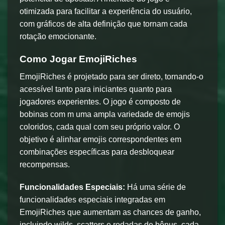
otimizada para facilitar a experiência do usuário,
com gráficos de alta definição que tornam cada
rotação emocionante.
Como Jogar EmojiRiches
EmojiRiches é projetado para ser direto, tornando-o
acessível tanto para iniciantes quanto para
jogadores experientes. O jogo é composto de
bobinas com m uma ampla variedade de emojis
coloridos, cada qual com seu próprio valor. O
objetivo é alinhar emojis correspondentes em
combinações específicas para desbloquear
recompensas.
Funcionalidades Especiais:
Há uma série de
funcionalidades especiais integradas em
EmojiRiches que aumentam as chances de ganho,
incluindo wilds, scatters e rodadas de bônus, cada