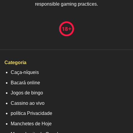
responsible gaming practices.
Categoria
Caça-níqueis
Bacará online
Jogos de bingo
Cassino ao vivo
política Privacidade
Manchetes de Hoje