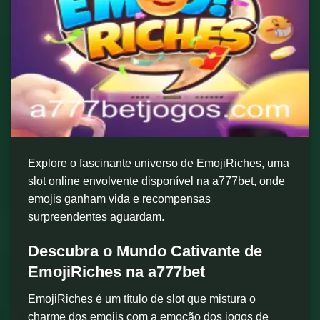
Explore o fascinante universo de EmojiRiches, uma
slot online envolvente disponível na a777bet, onde
emojis ganham vida e recompensas
surpreendentes aguardam.
Descubra o Mundo Cativante de
EmojiRiches na a777bet
EmojiRiches é um título de slot que mistura o
charme dos emojis com a emoção dos jogos de