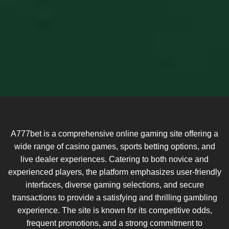
A777bet is a comprehensive online gaming site offering a
wide range of casino games, sports betting options, and
live dealer experiences. Catering to both novice and
experienced players, the platform emphasizes user-friendly
interfaces, diverse gaming selections, and secure
transactions to provide a satisfying and thrilling gambling
experience. The site is known for its competitive odds,
frequent promotions, and a strong commitment to