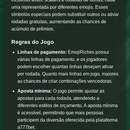
uma representada por diferentes emojis. Esses
símbolos especiais podem substituir outros ou ativar
rodadas gratuitas, aumentando as chances de
acúmulo de prêmios.
Regras do Jogo
Linhas de pagamento:
EmojiRiches possui
várias linhas de pagamento, e os jogadores
podem escolher quantas linhas desejam ativar
por rodada. Quanto mais linhas em jogo, maiores
as chances de criar combinações vencedoras.
Aposta minima:
O jogo permite ajustar as
apostas para cada rodada, atendendo a
diferentes estilos de orçamento. A aposta mínima
é acessível, permitindo que mais pessoas
participem da diversão oferecida pela plataforma
a777bet.