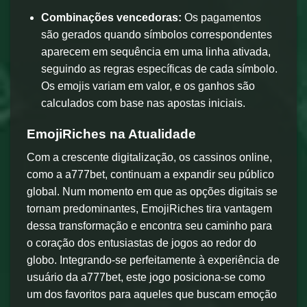
Combinações vencedoras:
Os pagamentos
são gerados quando símbolos correspondentes
aparecem em sequência em uma linha ativada,
seguindo as regras específicas de cada símbolo.
Os emojis variam em valor, e os ganhos são
calculados com base nas apostas iniciais.
EmojiRiches na Atualidade
Com a crescente digitalização, os cassinos online,
como a a777bet, continuam a expandir seu público
global. Num momento em que as opções digitais se
tornam predominantes, EmojiRiches tira vantagem
dessa transformação e encontra seu caminho para
o coração dos entusiastas de jogos ao redor do
globo. Integrando-se perfeitamente à experiência de
usuário da a777bet, este jogo posiciona-se como
um dos favoritos para aqueles que buscam emoção