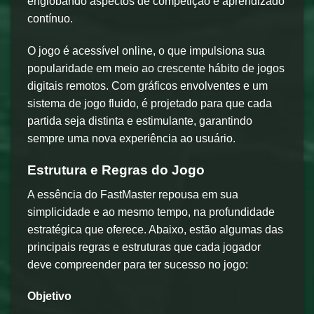
englobando aspectos de competição e aprendizado
contínuo.
O jogo é acessível online, o que impulsiona sua
popularidade em meio ao crescente hábito de jogos
digitais remotos. Com gráficos envolventes e um
sistema de jogo fluido, é projetado para que cada
partida seja distinta e estimulante, garantindo
sempre uma nova experiência ao usuário.
Estrutura e Regras do Jogo
A essência do FastMaster repousa em sua
simplicidade e ao mesmo tempo, na profundidade
estratégica que oferece. Abaixo, estão algumas das
principais regras e estruturas que cada jogador
deve compreender para ter sucesso no jogo:
Objetivo