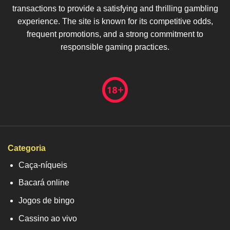
transactions to provide a satisfying and thrilling gambling
experience. The site is known for its competitive odds,
frequent promotions, and a strong commitment to
responsible gaming practices.
Categoria
Caça-níqueis
Bacará online
Jogos de bingo
Cassino ao vivo