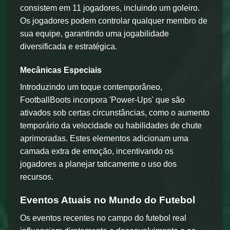
consistem em 11 jogadores, incluindo um goleiro.
Os jogadores podem controlar qualquer membro de
sua equipe, garantindo uma jogabilidade
diversificada e estratégica.
Mecânicas Especiais
Introduzindo um toque contemporâneo,
FootballBoots incorpora 'Power-Ups' que são
ativados sob certas circunstâncias, como o aumento
temporário da velocidade ou habilidades de chute
aprimoradas. Estes elementos adicionam uma
camada extra de emoção, incentivando os
jogadores a planejar taticamente o uso dos
recursos.
Eventos Atuais no Mundo do Futebol
Os eventos recentes no campo do futebol real