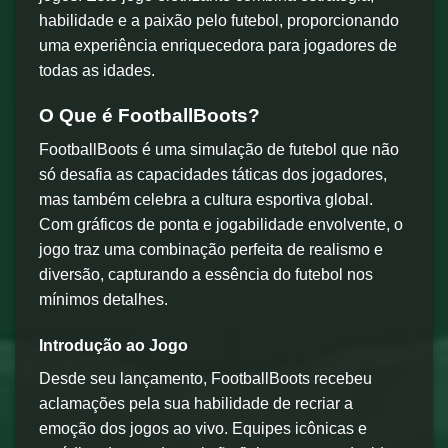
habilidade e a paixão pelo futebol, proporcionando
uma experiência enriquecedora para jogadores de
todas as idades.
O Que é FootballBoots?
FootballBoots é uma simulação de futebol que não
só desafia as capacidades táticas dos jogadores,
mas também celebra a cultura esportiva global.
Com gráficos de ponta e jogabilidade envolvente, o
jogo traz uma combinação perfeita de realismo e
diversão, capturando a essência do futebol nos
mínimos detalhes.
Introdução ao Jogo
Desde seu lançamento, FootballBoots recebeu
aclamações pela sua habilidade de recriar a
emoção dos jogos ao vivo. Equipes icônicas e