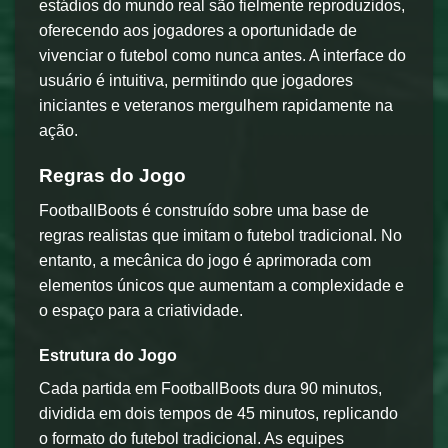
estádios do mundo real são fielmente reproduzidos,
oferecendo aos jogadores a oportunidade de
vivenciar o futebol como nunca antes. A interface do
usuário é intuitiva, permitindo que jogadores
iniciantes e veteranos mergulhem rapidamente na
ação.
Regras do Jogo
FootballBoots é construído sobre uma base de
regras realistas que imitam o futebol tradicional. No
entanto, a mecânica do jogo é aprimorada com
elementos únicos que aumentam a complexidade e
o espaço para a criatividade.
Estrutura do Jogo
Cada partida em FootballBoots dura 90 minutos,
dividida em dois tempos de 45 minutos, replicando
o formato do futebol tradicional. As equipes