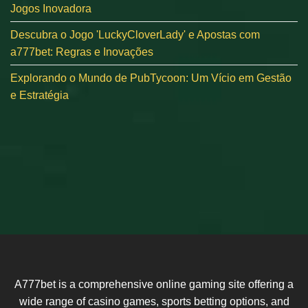
Jogos Inovadora
Descubra o Jogo 'LuckyCloverLady' e Apostas com
a777bet: Regras e Inovações
Explorando o Mundo de PubTycoon: Um Vício em Gestão
e Estratégia
A777bet is a comprehensive online gaming site offering a
wide range of casino games, sports betting options, and