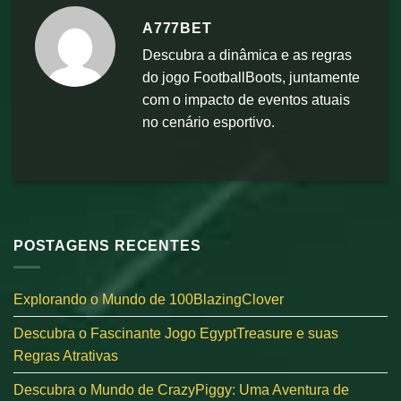
A777BET
Descubra a dinâmica e as regras
do jogo FootballBoots, juntamente
com o impacto de eventos atuais
no cenário esportivo.
POSTAGENS RECENTES
Explorando o Mundo de 100BlazingClover
Descubra o Fascinante Jogo EgyptTreasure e suas
Regras Atrativas
Descubra o Mundo de CrazyPiggy: Uma Aventura de