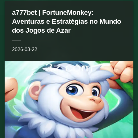
a777bet | FortuneMonkey:
Aventuras e Estratégias no Mundo
dos Jogos de Azar
2026-03-22