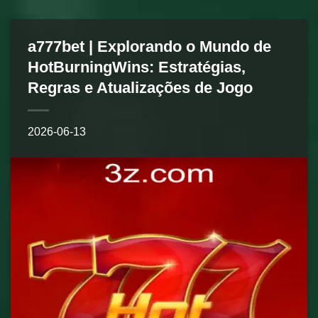
a777bet | Explorando o Mundo de
HotBurningWins: Estratégias,
Regras e Atualizações de Jogo
2026-06-13