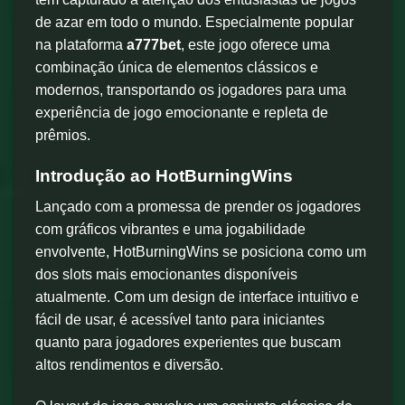
de azar em todo o mundo. Especialmente popular
na plataforma
a777bet
, este jogo oferece uma
combinação única de elementos clássicos e
modernos, transportando os jogadores para uma
experiência de jogo emocionante e repleta de
prêmios.
Introdução ao HotBurningWins
Lançado com a promessa de prender os jogadores
com gráficos vibrantes e uma jogabilidade
envolvente, HotBurningWins se posiciona como um
dos slots mais emocionantes disponíveis
atualmente. Com um design de interface intuitivo e
fácil de usar, é acessível tanto para iniciantes
quanto para jogadores experientes que buscam
altos rendimentos e diversão.