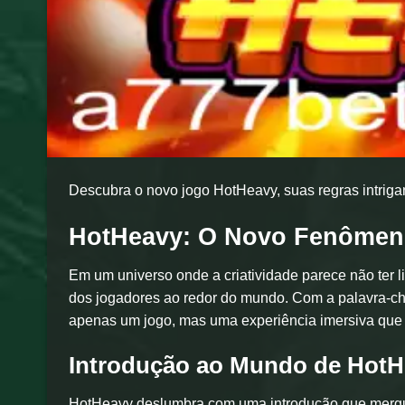
Descubra o novo jogo HotHeavy, suas regras intrigant
HotHeavy: O Novo Fenômen
Em um universo onde a criatividade parece não ter l
dos jogadores ao redor do mundo. Com a palavra-ch
apenas um jogo, mas uma experiência imersiva que m
Introdução ao Mundo de HotH
HotHeavy deslumbra com uma introdução que mergul