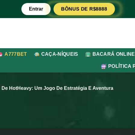
BÔNUS DE R$8888
Entrar
A777BET
CAÇA-NÍQUEIS
BACARÁ ONLINE
POLÍTICA 
De HotHeavy: Um Jogo De Estratégia E Aventura