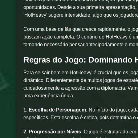
oportunidades. Desde a sua primeira apresentação,
'HotHeavy' sugere intensidade, algo que os jogador
Com uma base de fãs que cresce rapidamente, o jog
buscam ação completa. O cenário de HotHeavy é um 
tornando necessário pensar antecipadamente e mant
Regras do Jogo: Dominando 
Para se sair bem em HotHeavy, é crucial que os jo
dinâmico. Diferentemente de muitos jogos de estrat
cuidadosamente a agressão com a diplomacia. Vamo
uma experiência única.
1. Escolha de Personagem:
No início do jogo, ca
específicas. Esta escolha é crítica, pois determina o 
2. Progressão por Níveis:
O jogo é estruturado em