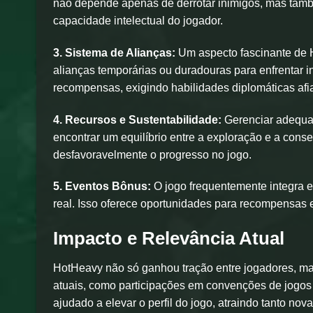
não depende apenas de derrotar inimigos, mas tamb
capacidade intelectual do jogador.
3. Sistema de Alianças:
Um aspecto fascinante de 
alianças temporárias ou duradouras para enfrentar i
recompensas, exigindo habilidades diplomáticas afi
4. Recursos e Sustentabilidade:
Gerenciar adequad
encontrar um equilíbrio entre a exploração e a cons
desfavoravelmente o progresso no jogo.
5. Eventos Bônus:
O jogo frequentemente integra e
real. Isso oferece oportunidades para recompensas 
Impacto e Relevância Atual
HotHeavy não só ganhou tração entre jogadores, ma
atuais, como participações em convenções de jogos 
ajudado a elevar o perfil do jogo, atraindo tanto nov