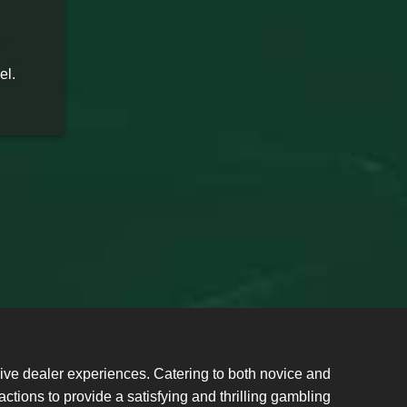
el.
live dealer experiences. Catering to both novice and
tions to provide a satisfying and thrilling gambling