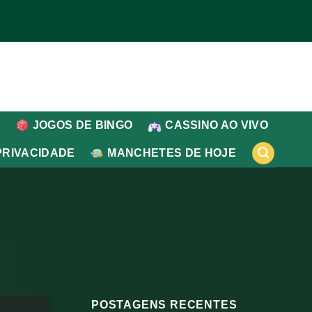
JOGOS DE BINGO
CASSINO AO VIVO
PRIVACIDADE
MANCHETES DE HOJE
POSTAGENS RECENTES