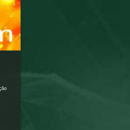
nção
é