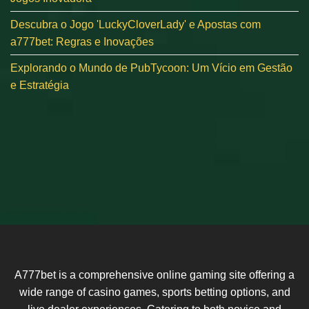
Descubra o Jogo 'LuckyCloverLady' e Apostas com
a777bet: Regras e Inovações
Explorando o Mundo de PubTycoon: Um Vício em Gestão
e Estratégia
A777bet is a comprehensive online gaming site offering a
wide range of casino games, sports betting options, and