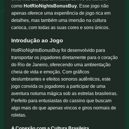
como
HotRioNightsBonusBuy
. Esse jogo não
apenas oferece uma experiência de jogo rica em
detalhes, mas também uma imersão na cultura
carioca, com todas as suas cores e sons únicos.
Introdução ao Jogo
HotRioNightsBonusBuy foi desenvolvido para
transportar os jogadores diretamente para o coração
do Rio de Janeiro, oferecendo uma ambientação
cheia de vida e emoção. Com gráficos
deslumbrantes e efeitos sonoros autênticos, este
jogo convida os jogadores a participar de uma
aventura noturna mágica sob as estrelas brasileiras.
Perfeito para entusiastas do cassino que buscam
algo mais do que apenas vincos e giros normais de
roletas.
A Conexão com a Cultura Brasileira