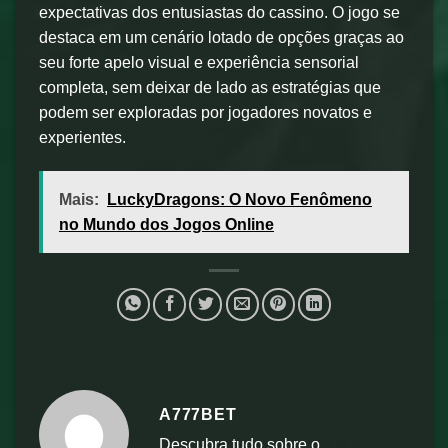
expectativas dos entusiastas do cassino. O jogo se
destaca em um cenário lotado de opções graças ao
seu forte apelo visual e experiência sensorial
completa, sem deixar de lado as estratégias que
podem ser exploradas por jogadores novatos e
experientes.
Mais:
LuckyDragons: O Novo Fenômeno
no Mundo dos Jogos Online
A777BET
Descubra tudo sobre o