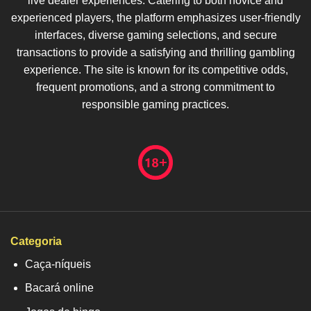
live dealer experiences. Catering to both novice and
experienced players, the platform emphasizes user-friendly
interfaces, diverse gaming selections, and secure
transactions to provide a satisfying and thrilling gambling
experience. The site is known for its competitive odds,
frequent promotions, and a strong commitment to
responsible gaming practices.
Categoria
Caça-níqueis
Bacará online