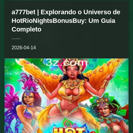
a777bet | Explorando o Universo de
HotRioNightsBonusBuy: Um Guia
Completo
2026-04-14