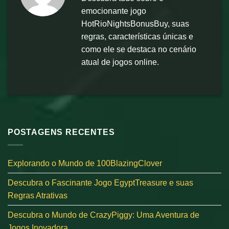
emocionante jogo
HotRioNightsBonusBuy, suas
regras, características únicas e
como ele se destaca no cenário
atual de jogos online.
POSTAGENS RECENTES
Explorando o Mundo de 100BlazingClover
Descubra o Fascinante Jogo EgyptTreasure e suas
Regras Atrativas
Descubra o Mundo de CrazyPiggy: Uma Aventura de
Jogos Inovadora