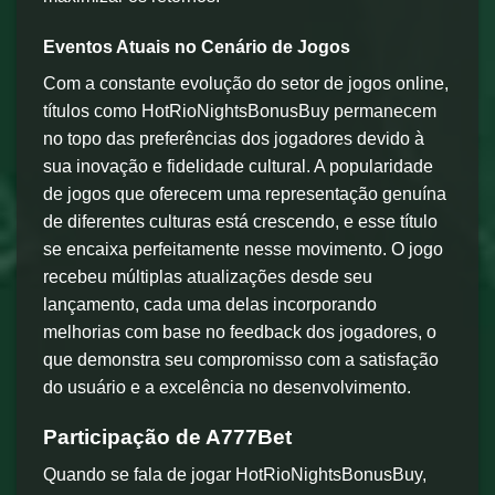
Eventos Atuais no Cenário de Jogos
Com a constante evolução do setor de jogos online,
títulos como HotRioNightsBonusBuy permanecem
no topo das preferências dos jogadores devido à
sua inovação e fidelidade cultural. A popularidade
de jogos que oferecem uma representação genuína
de diferentes culturas está crescendo, e esse título
se encaixa perfeitamente nesse movimento. O jogo
recebeu múltiplas atualizações desde seu
lançamento, cada uma delas incorporando
melhorias com base no feedback dos jogadores, o
que demonstra seu compromisso com a satisfação
do usuário e a excelência no desenvolvimento.
Participação de A777Bet
Quando se fala de jogar HotRioNightsBonusBuy,