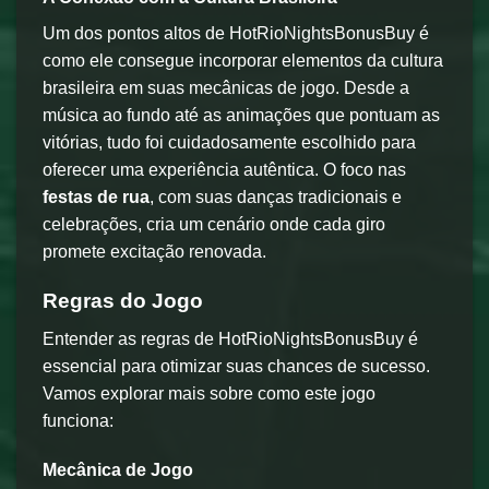
Um dos pontos altos de HotRioNightsBonusBuy é
como ele consegue incorporar elementos da cultura
brasileira em suas mecânicas de jogo. Desde a
música ao fundo até as animações que pontuam as
vitórias, tudo foi cuidadosamente escolhido para
oferecer uma experiência autêntica. O foco nas
festas de rua
, com suas danças tradicionais e
celebrações, cria um cenário onde cada giro
promete excitação renovada.
Regras do Jogo
Entender as regras de HotRioNightsBonusBuy é
essencial para otimizar suas chances de sucesso.
Vamos explorar mais sobre como este jogo
funciona:
Mecânica de Jogo