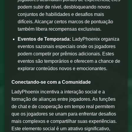
podem subir de nível, desbloqueando novos
conjuntos de habilidades e desafios mais
difíceis. Alcançar certos marcos de pontuação
também libera recompensas exclusivas.
Eventos de Temporada:
LadyPhoenix organiza
eventos sazonais especiais onde os jogadores
podem competir por prêmios adicionais. Estes
eventos são temporários e oferecem a chance de
explorar conteúdos novos e emocionantes.
Conectando-se com a Comunidade
LadyPhoenix incentiva a interação social e a
formação de alianças entre jogadores. As funções
de chat e de cooperação em tempo real permitem
que os jogadores se unam para enfrentar desafios
mais complexos e compartilhar suas experiências.
Este elemento social é um atrativo significativo,