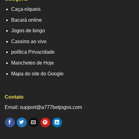
Caça-níqueis
Bacará online
Jogos de bingo
Cassino ao vivo
política Privacidade
Manchetes de Hoje
Mapa do site do Google
Contato
Email: support@a777betjogos.com