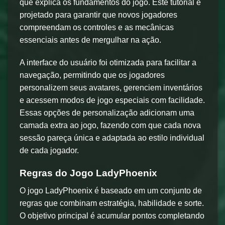
que explica os fundamentos do jogo. Este tutorial é
projetado para garantir que novos jogadores
compreendam os controles e as mecânicas
essenciais antes de mergulhar na ação.
A interface do usuário foi otimizada para facilitar a
navegação, permitindo que os jogadores
personalizem seus avatares, gerenciem inventários
e acessem modos de jogo especiais com facilidade.
Essas opções de personalização adicionam uma
camada extra ao jogo, fazendo com que cada nova
sessão pareça única e adaptada ao estilo individual
de cada jogador.
Regras do Jogo LadyPhoenix
O jogo LadyPhoenix é baseado em um conjunto de
regras que combinam estratégia, habilidade e sorte.
O objetivo principal é acumular pontos completando