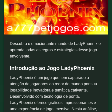
Descubra o emocionante mundo de LadyPhoenix e
aprenda todas as regras e estratégias desse jogo
envolvente.
Introdução ao Jogo LadyPhoenix
LadyPhoenix é um jogo que tem capturado a
atenção de jogadores ao redor do mundo por sua
jogabilidade inovadora e temática cativante.
Desenvolvido com tecnologia de ponta,
LadyPhoenix oferece gráficos impressionantes e
uma experiência de jogo imersiva. Nesta análise,