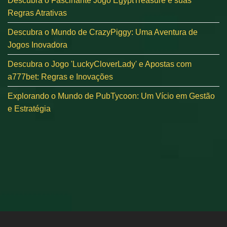
Descubra o Fascinante Jogo EgyptTreasure e suas
Regras Atrativas
Descubra o Mundo de CrazyPiggy: Uma Aventura de
Jogos Inovadora
Descubra o Jogo 'LuckyCloverLady' e Apostas com
a777bet: Regras e Inovações
Explorando o Mundo de PubTycoon: Um Vício em Gestão
e Estratégia