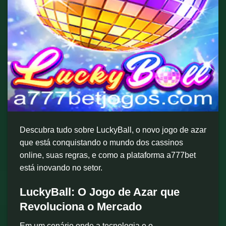
Descubra tudo sobre LuckyBall, o novo jogo de azar
que está conquistando o mundo dos cassinos
online, suas regras, e como a plataforma a777bet
está inovando no setor.
LuckyBall: O Jogo de Azar que
Revoluciona o Mercado
Em um cenário onde a tecnologia e o