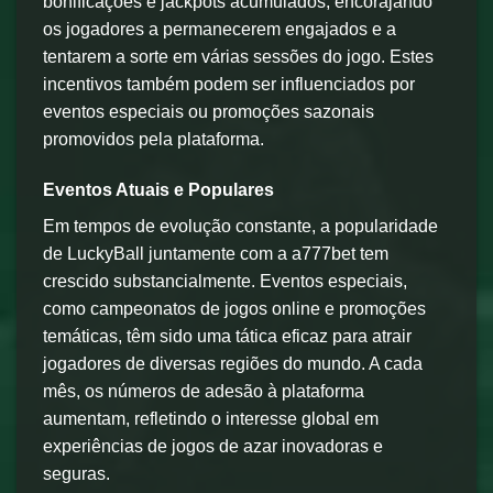
bonificações e jackpots acumulados, encorajando
os jogadores a permanecerem engajados e a
tentarem a sorte em várias sessões do jogo. Estes
incentivos também podem ser influenciados por
eventos especiais ou promoções sazonais
promovidos pela plataforma.
Eventos Atuais e Populares
Em tempos de evolução constante, a popularidade
de LuckyBall juntamente com a a777bet tem
crescido substancialmente. Eventos especiais,
como campeonatos de jogos online e promoções
temáticas, têm sido uma tática eficaz para atrair
jogadores de diversas regiões do mundo. A cada
mês, os números de adesão à plataforma
aumentam, refletindo o interesse global em
experiências de jogos de azar inovadoras e
seguras.