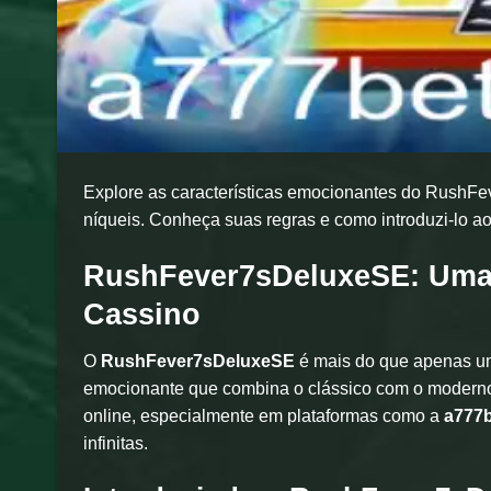
Explore as características emocionantes do RushFev
níqueis. Conheça suas regras e como introduzi-lo ao 
RushFever7sDeluxeSE: Uma
Cassino
O
RushFever7sDeluxeSE
é mais do que apenas um
emocionante que combina o clássico com o moderno.
online, especialmente em plataformas como a
a777b
infinitas.