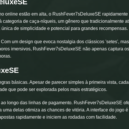
eluxeSE
o online estão em alta, o RushFever7sDeluxeSE rapidamente
à categoria de caça-níqueis, um gênero que tradicionalmente at
a única de simplicidade e potencial para grandes recompensas.
s. Com um design que evoca nostalgia dos clássicos 'setes', mas
 sonoros imersivos, RushFever7sDeluxeSE não apenas captura o
horas.
uxeSE
gras básicas. Apesar de parecer simples à primeira vista, cada
de que pode ser explorada pelos mais estratégicos.
ais ao longo das linhas de pagamento. RushFever7sDeluxeSE of
uma delas otimiza as chances de vitória. A interface do jogo é
 apostas rapidamente e iniciem as rodadas com facilidade.