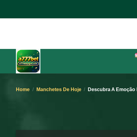
Ir
para
o
conteúdo
Home
/
Manchetes De Hoje
/
Descubra A Emoção 