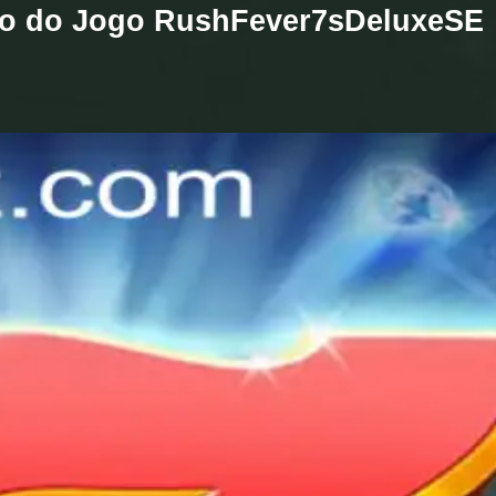
ão do Jogo RushFever7sDeluxeSE