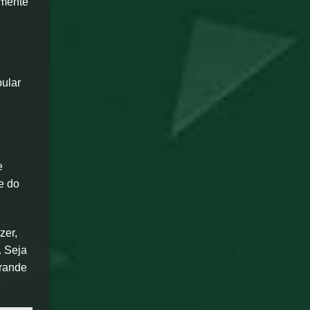
emente
ular
e
e do
zer,
. Seja
grande