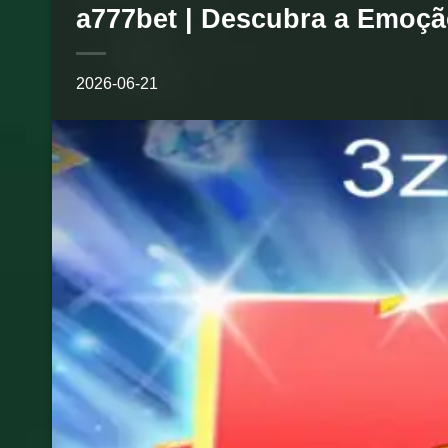
a777bet | Descubra a Emoç
2026-06-21