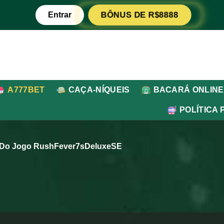
Entrar
BÔNUS DE R$8888
A777BET
CAÇA-NÍQUEIS
BACARÁ ONLINE
POLÍTICA 
Do Jogo RushFever7sDeluxeSE