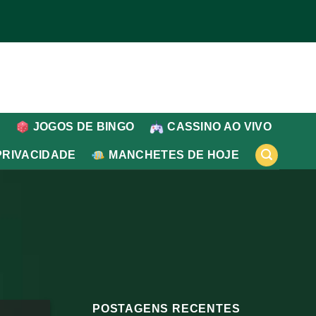
JOGOS DE BINGO
CASSINO AO VIVO
PRIVACIDADE
MANCHETES DE HOJE
POSTAGENS RECENTES