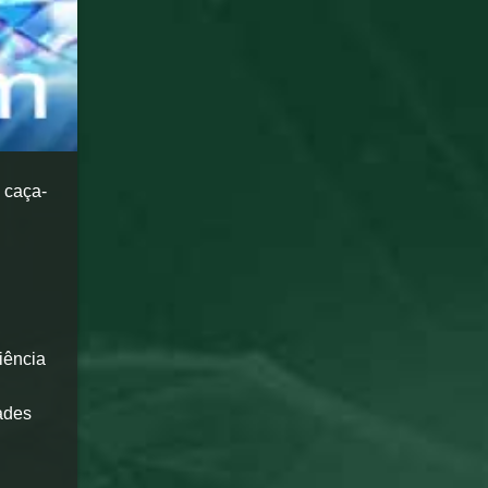
 caça-
iência
dades