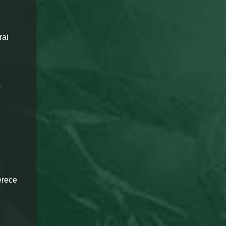
rai
s
erece