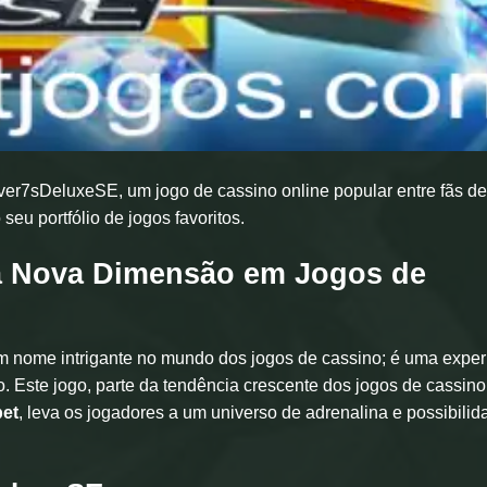
er7sDeluxeSE, um jogo de cassino online popular entre fãs de
seu portfólio de jogos favoritos.
 Nova Dimensão em Jogos de
 nome intrigante no mundo dos jogos de cassino; é uma exper
 Este jogo, parte da tendência crescente dos jogos de cassino
et
, leva os jogadores a um universo de adrenalina e possibili