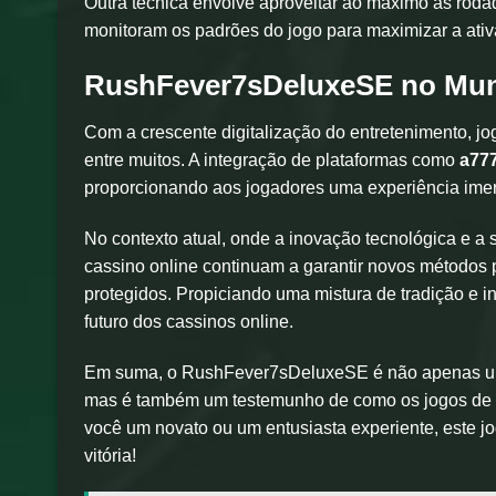
Outra técnica envolve aproveitar ao máximo as roda
monitoram os padrões do jogo para maximizar a ati
RushFever7sDeluxeSE no Mund
Com a crescente digitalização do entretenimento,
entre muitos. A integração de plataformas como
a77
proporcionando aos jogadores uma experiência imers
No contexto atual, onde a inovação tecnológica e a 
cassino online continuam a garantir novos método
protegidos. Propiciando uma mistura de tradição e i
futuro dos cassinos online.
Em suma, o RushFever7sDeluxeSE é não apenas uma
mas é também um testemunho de como os jogos de az
você um novato ou um entusiasta experiente, este j
vitória!