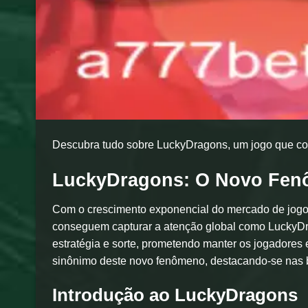
Descubra tudo sobre LuckyDragons, um jogo que com
LuckyDragons: O Novo Fen
Com o crescimento exponencial do mercado de jogos
conseguem capturar a atenção global como LuckyDra
estratégia e sorte, prometendo manter os jogadores 
sinônimo deste novo fenômeno, destacando-se nas b
Introdução ao LuckyDragons