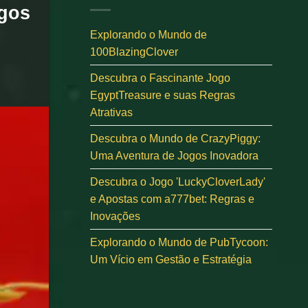
gos
Explorando o Mundo de
100BlazingClover
Descubra o Fascinante Jogo
EgyptTreasure e suas Regras
Atrativas
Descubra o Mundo de CrazyPiggy:
Uma Aventura de Jogos Inovadora
Descubra o Jogo 'LuckyCloverLady'
e Apostas com a777bet: Regras e
Inovações
Explorando o Mundo de PubTycoon:
Um Vício em Gestão e Estratégia