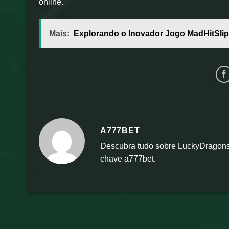
online.
Mais:
Explorando o Inovador Jogo MadHitSli
A777BET
Descubra tudo sobre LuckyDragons,
chave a777bet.