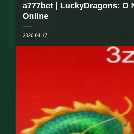
a777bet | LuckyDragons: 
Online
2026-04-17