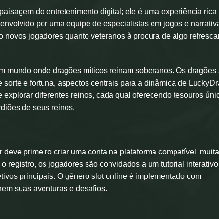
isagem do entretenimento digital; ele é uma experiência rica
nvolvido por uma equipe de especialistas em jogos e narrativa
to novos jogadores quanto veteranos à procura de algo refresca
 um mundo onde dragões míticos reinam soberanos. Os dragões
 sorte e fortuna, aspectos centrais para a dinâmica de LuckyD
explorar diferentes reinos, cada qual oferecendo tesouros úni
diões de seus reinos.
 deve primeiro criar uma conta na plataforma compatível, muit
 registro, os jogadores são convidados a um tutorial interativ
tivos principais. O gênero slot online é implementado com
em suas aventuras e desafios.