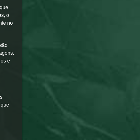
 que
s, o
nte no
 são
ragons.
cos e
as
o que