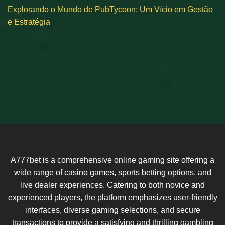
Explorando o Mundo de PubTycoon: Um Vício em Gestão
e Estratégia
A777bet is a comprehensive online gaming site offering a
wide range of casino games, sports betting options, and
live dealer experiences. Catering to both novice and
experienced players, the platform emphasizes user-friendly
interfaces, diverse gaming selections, and secure
transactions to provide a satisfying and thrilling gambling