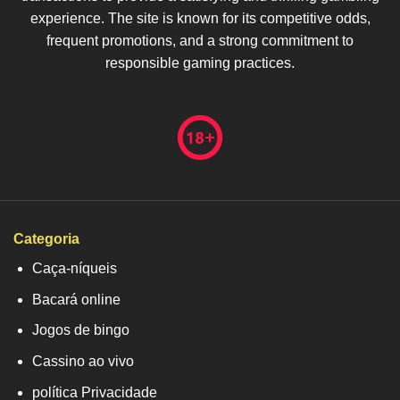
experience. The site is known for its competitive odds,
frequent promotions, and a strong commitment to
responsible gaming practices.
Categoria
Caça-níqueis
Bacará online
Jogos de bingo
Cassino ao vivo
política Privacidade