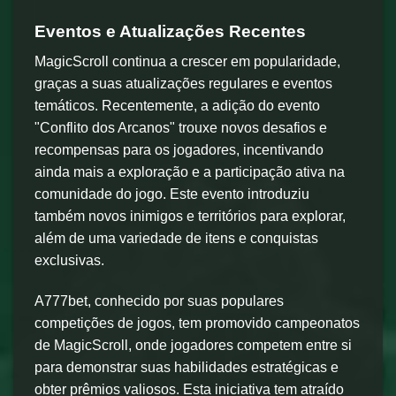
Eventos e Atualizações Recentes
MagicScroll continua a crescer em popularidade,
graças a suas atualizações regulares e eventos
temáticos. Recentemente, a adição do evento
"Conflito dos Arcanos" trouxe novos desafios e
recompensas para os jogadores, incentivando
ainda mais a exploração e a participação ativa na
comunidade do jogo. Este evento introduziu
também novos inimigos e territórios para explorar,
além de uma variedade de itens e conquistas
exclusivas.
A777bet, conhecido por suas populares
competições de jogos, tem promovido campeonatos
de MagicScroll, onde jogadores competem entre si
para demonstrar suas habilidades estratégicas e
obter prêmios valiosos. Esta iniciativa tem atraído