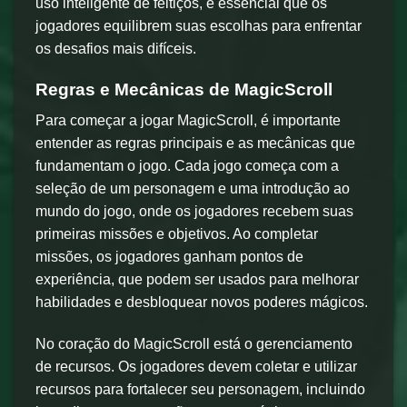
uso inteligente de feitiços, é essencial que os
jogadores equilibrem suas escolhas para enfrentar
os desafios mais difíceis.
Regras e Mecânicas de MagicScroll
Para começar a jogar MagicScroll, é importante
entender as regras principais e as mecânicas que
fundamentam o jogo. Cada jogo começa com a
seleção de um personagem e uma introdução ao
mundo do jogo, onde os jogadores recebem suas
primeiras missões e objetivos. Ao completar
missões, os jogadores ganham pontos de
experiência, que podem ser usados para melhorar
habilidades e desbloquear novos poderes mágicos.
No coração do MagicScroll está o gerenciamento
de recursos. Os jogadores devem coletar e utilizar
recursos para fortalecer seu personagem, incluindo