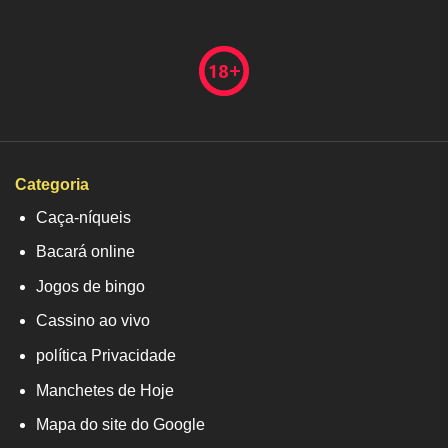
Categoria
Caça-níqueis
Bacará online
Jogos de bingo
Cassino ao vivo
política Privacidade
Manchetes de Hoje
Mapa do site do Google