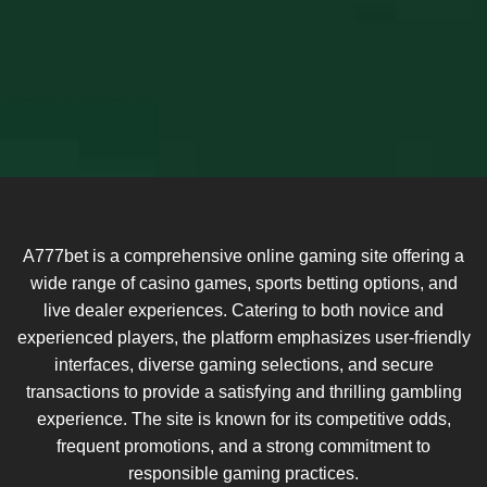
A777bet is a comprehensive online gaming site offering a
wide range of casino games, sports betting options, and
live dealer experiences. Catering to both novice and
experienced players, the platform emphasizes user-friendly
interfaces, diverse gaming selections, and secure
transactions to provide a satisfying and thrilling gambling
experience. The site is known for its competitive odds,
frequent promotions, and a strong commitment to
responsible gaming practices.