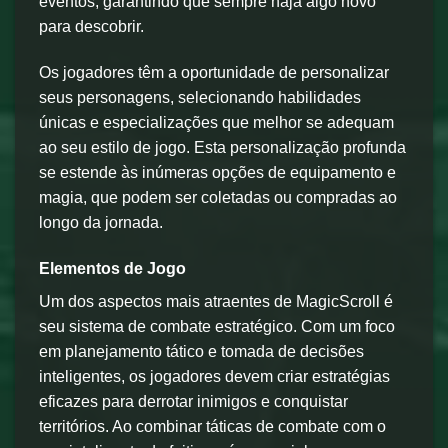
eventos, garantindo que sempre haja algo novo
para descobrir.
Os jogadores têm a oportunidade de personalizar
seus personagens, selecionando habilidades
únicas e especializações que melhor se adequam
ao seu estilo de jogo. Esta personalização profunda
se estende às inúmeras opções de equipamento e
magia, que podem ser coletadas ou compradas ao
longo da jornada.
Elementos de Jogo
Um dos aspectos mais atraentes de MagicScroll é
seu sistema de combate estratégico. Com um foco
em planejamento tático e tomada de decisões
inteligentes, os jogadores devem criar estratégias
eficazes para derrotar inimigos e conquistar
territórios. Ao combinar táticas de combate com o