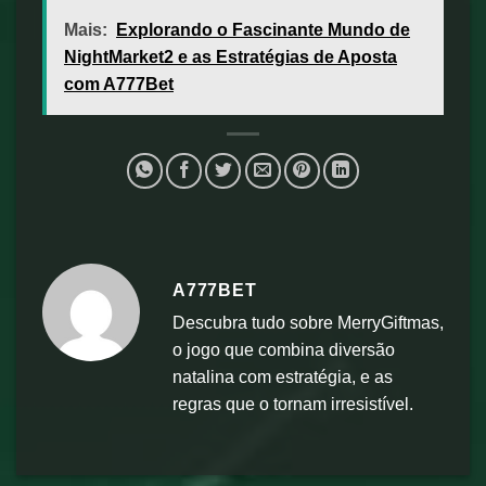
Mais:
Explorando o Fascinante Mundo de
NightMarket2 e as Estratégias de Aposta
com A777Bet
A777BET
Descubra tudo sobre MerryGiftmas,
o jogo que combina diversão
natalina com estratégia, e as
regras que o tornam irresistível.