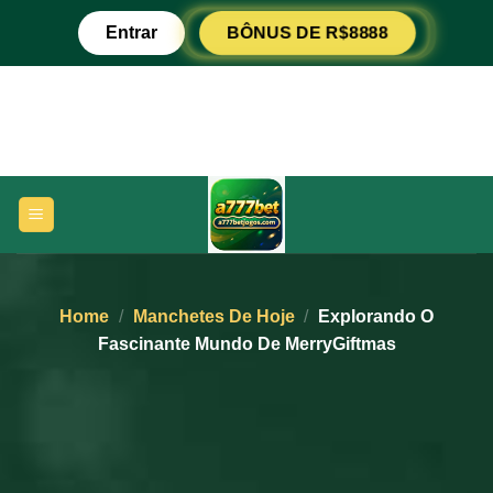
Ir
Entrar
BÔNUS DE R$8888
para
o
conteúdo
Home
/
Manchetes De Hoje
/
Explorando O
Fascinante Mundo De MerryGiftmas