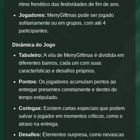
ritmo frenético das festividades de fim de ano.
Jogadores:
MerryGiftmas pode ser jogado
solitariamente ou em grupos, com até 4
participantes.
Dinâmica do Jogo
Tabuleiro:
A vila de MerryGiftmas é dividida em
diferentes bairros, cada um com suas
características e desafios próprios.
Pontos:
Os jogadores acumulam pontos ao
entregar presentes corretamente e dentro do
tempo estipulado.
Coringas:
Existem cartas especiais que podem
salvar o jogador em momentos críticos, como o
atraso na entrega.
Desafios:
Elementos surpresa, como nevascas