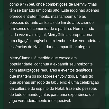
como a777bet, onde competições de MerryGiftmas
têm se tornado um ponto alto. Este jogo não apenas
oferece entretenimento, mas também une as
pessoas durante as festas de fim de ano, criando
um senso de comunidade e partilha. Num mundo
cada vez mais digital, MerryGiftmas proporciona
uma ligação tangível e um lembrete das verdadeiras
essências do Natal - dar e compartilhar alegria.
MerryGiftmas, à medida que cresce em
popularidade, continua a expandir seu horizonte
com atualizações regulares e eventos temáticos
que mantém os jogadores envolvidos. É mais do
que apenas um jogo de tabuleiro; é uma celebração
da cultura e do espírito do Natal, trazendo pessoas
de todo o mundo juntas para uma experiência de
jogo verdadeiramente inesquecível.