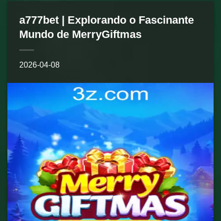
a777bet | Explorando o Fascinante
Mundo de MerryGiftmas
2026-04-08