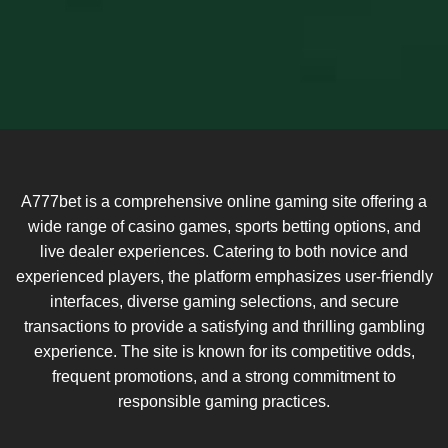
A777bet is a comprehensive online gaming site offering a
wide range of casino games, sports betting options, and
live dealer experiences. Catering to both novice and
experienced players, the platform emphasizes user-friendly
interfaces, diverse gaming selections, and secure
transactions to provide a satisfying and thrilling gambling
experience. The site is known for its competitive odds,
frequent promotions, and a strong commitment to
responsible gaming practices.