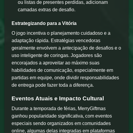
ou listas de presentes perdidas, adicionam
camadas extras de desafio.
Estrategizando para a Vitória
O jogo incentiva o planejamento cuidadoso e a
adaptação rápida. Estratégias vencedoras
geralmente envolvem a antecipação de desafios e o
uso inteligente de coringas. Jogadores são
encorajados a aproveitar ao máximo suas
habilidades de comunicação, especialmente em
partidas em equipe, onde dividir responsabilidades
de entrega pode fazer toda a diferença.
Eventos Atuais e Impacto Cultural
Durante a temporada de férias, MerryGiftmas
ganhou popularidade significativa, com eventos
especiais sendo organizados em comunidades
online, algumas delas integradas em plataformas