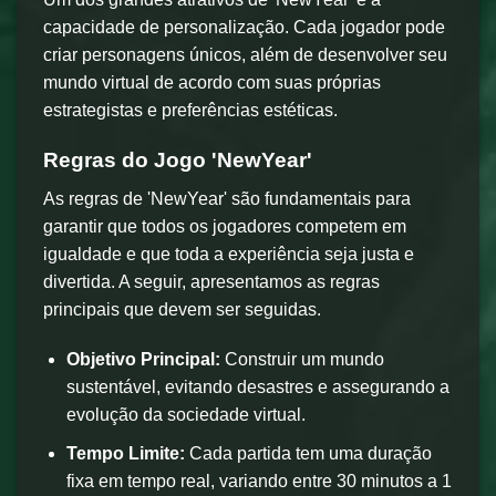
capacidade de personalização. Cada jogador pode
criar personagens únicos, além de desenvolver seu
mundo virtual de acordo com suas próprias
estrategistas e preferências estéticas.
Regras do Jogo 'NewYear'
As regras de 'NewYear' são fundamentais para
garantir que todos os jogadores competem em
igualdade e que toda a experiência seja justa e
divertida. A seguir, apresentamos as regras
principais que devem ser seguidas.
Objetivo Principal:
Construir um mundo
sustentável, evitando desastres e assegurando a
evolução da sociedade virtual.
Tempo Limite:
Cada partida tem uma duração
fixa em tempo real, variando entre 30 minutos a 1