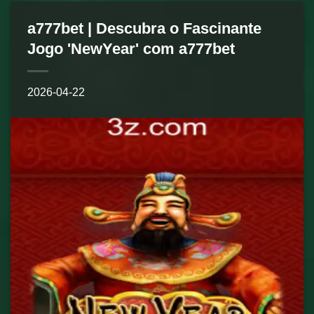
a777bet | Descubra o Fascinante
Jogo 'NewYear' com a777bet
2026-04-22