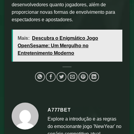
desenvolvedores quanto jogadores, além de
proporcionar novas formas de envolvimento para
espectadores e apostadores.
Mais:
Descubra o Enigmático Jogo
OpenSesame: Um Mergulho no
Entretenimento Moderno
A777BET
Explore a introdução e as regras
do emocionante jogo 'NewYear' no
cenário competitivo atual.