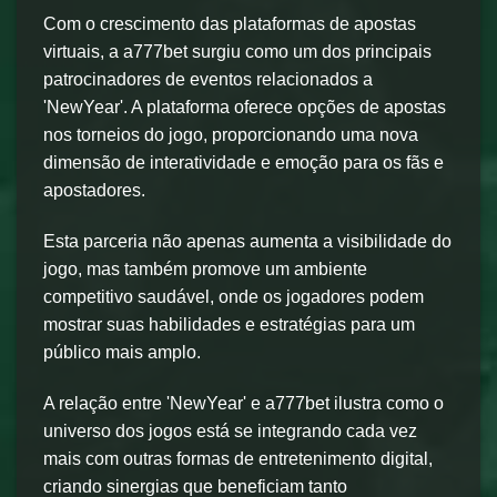
Com o crescimento das plataformas de apostas
virtuais, a a777bet surgiu como um dos principais
patrocinadores de eventos relacionados a
'NewYear'. A plataforma oferece opções de apostas
nos torneios do jogo, proporcionando uma nova
dimensão de interatividade e emoção para os fãs e
apostadores.
Esta parceria não apenas aumenta a visibilidade do
jogo, mas também promove um ambiente
competitivo saudável, onde os jogadores podem
mostrar suas habilidades e estratégias para um
público mais amplo.
A relação entre 'NewYear' e a777bet ilustra como o
universo dos jogos está se integrando cada vez
mais com outras formas de entretenimento digital,
criando sinergias que beneficiam tanto