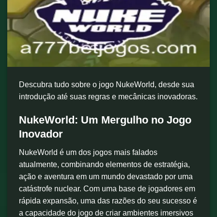
Descubra tudo sobre o jogo NukeWorld, desde sua
introdução até suas regras e mecânicas inovadoras.
NukeWorld: Um Mergulho no Jogo
Inovador
NukeWorld é um dos jogos mais falados
atualmente, combinando elementos de estratégia,
ação e aventura em um mundo devastado por uma
catástrofe nuclear. Com uma base de jogadores em
rápida expansão, uma das razões do seu sucesso é
a capacidade do jogo de criar ambientes imersivos