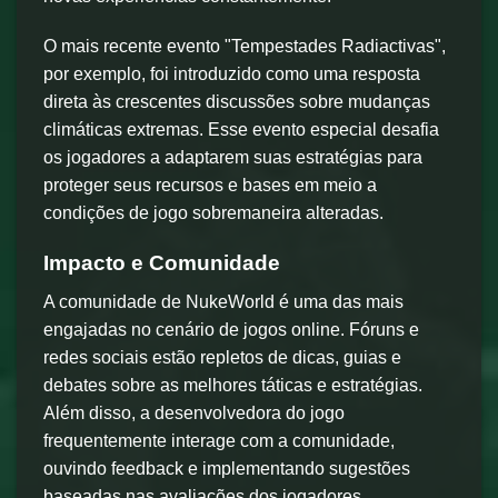
O mais recente evento "Tempestades Radiactivas",
por exemplo, foi introduzido como uma resposta
direta às crescentes discussões sobre mudanças
climáticas extremas. Esse evento especial desafia
os jogadores a adaptarem suas estratégias para
proteger seus recursos e bases em meio a
condições de jogo sobremaneira alteradas.
Impacto e Comunidade
A comunidade de NukeWorld é uma das mais
engajadas no cenário de jogos online. Fóruns e
redes sociais estão repletos de dicas, guias e
debates sobre as melhores táticas e estratégias.
Além disso, a desenvolvedora do jogo
frequentemente interage com a comunidade,
ouvindo feedback e implementando sugestões
baseadas nas avaliações dos jogadores.