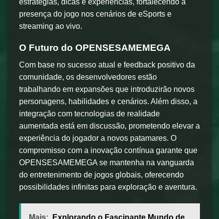
estratégias, dicas e experiências, fortalecendo a
presença do jogo nos cenários de eSports e
streaming ao vivo.
O Futuro do OPENSESAMEMEGA
Com base no sucesso atual e feedback positivo da
comunidade, os desenvolvedores estão
trabalhando em expansões que introduzirão novos
personagens, habilidades e cenários. Além disso, a
integração com tecnologias de realidade
aumentada está em discussão, prometendo elevar a
experiência do jogador a novos patamares. O
compromisso com a inovação contínua garante que
OPENSESAMEMEGA se mantenha na vanguarda
do entretenimento de jogos globais, oferecendo
possibilidades infinitas para exploração e aventura.
Mais:
Explorando o Fascinante Mundo de