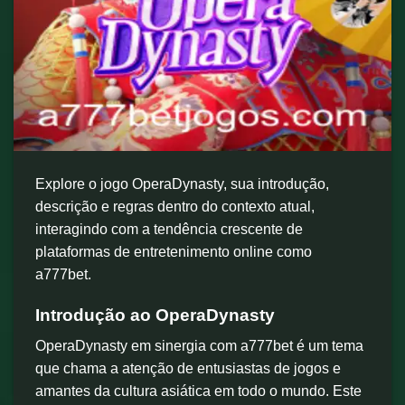
Explore o jogo OperaDynasty, sua introdução,
descrição e regras dentro do contexto atual,
interagindo com a tendência crescente de
plataformas de entretenimento online como
a777bet.
Introdução ao OperaDynasty
OperaDynasty em sinergia com a777bet é um tema
que chama a atenção de entusiastas de jogos e
amantes da cultura asiática em todo o mundo. Este