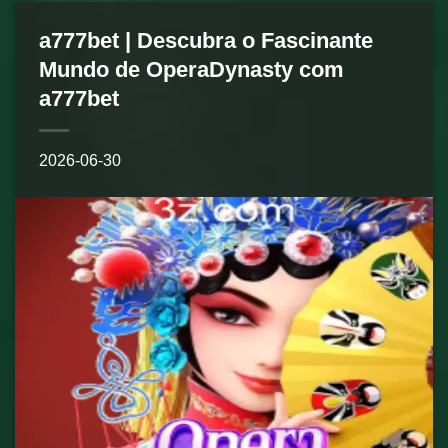
a777bet | Descubra o Fascinante
Mundo de OperaDynasty com
a777bet
2026-06-30