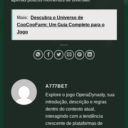
Mais:
Descubra o Universo de
CooCooFarm: Um Guia Completo para o
Jogo
A777BET
Explore o jogo OperaDynasty, sua
introdução, descrição e regras
dentro do contexto atual,
interagindo com a tendência
crescente de plataformas de