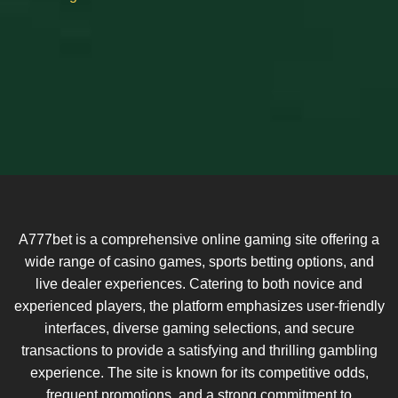
A777bet is a comprehensive online gaming site offering a
wide range of casino games, sports betting options, and
live dealer experiences. Catering to both novice and
experienced players, the platform emphasizes user-friendly
interfaces, diverse gaming selections, and secure
transactions to provide a satisfying and thrilling gambling
experience. The site is known for its competitive odds,
frequent promotions, and a strong commitment to