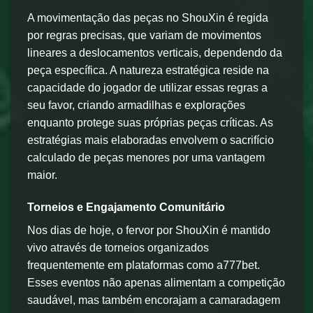
A movimentação das peças no ShouXin é regida
por regras precisas, que variam de movimentos
lineares a deslocamentos verticais, dependendo da
peça específica. A natureza estratégica reside na
capacidade do jogador de utilizar essas regras a
seu favor, criando armadilhas e explorações
enquanto protege suas próprias peças críticas. As
estratégias mais elaboradas envolvem o sacrifício
calculado de peças menores por uma vantagem
maior.
Torneios e Engajamento Comunitário
Nos dias de hoje, o fervor por ShouXin é mantido
vivo através de torneios organizados
frequentemente em plataformas como a777bet.
Esses eventos não apenas alimentam a competição
saudável, mas também encorajam a camaradagem