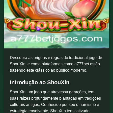
Descubra as origens e regras do tradicional jogo de
ShouXin, e como plataformas como a777bet estão
trazendo este clássico ao público moderno.
Introdução ao ShouXin
ShouXin, um jogo que atravessa gerações, tem
suas raízes profundamente plantadas em tradições
culturais antigas. Conhecido por seu dinamismo e
estratégia envolvente, ShouXin tem cativado