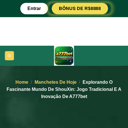
Ir
Entrar
BÔNUS DE R$8888
para
o
conteúdo
Home
/
Manchetes De Hoje
/
Explorando O
Fascinante Mundo De ShouXin: Jogo Tradicional E A
Inovação De A777bet