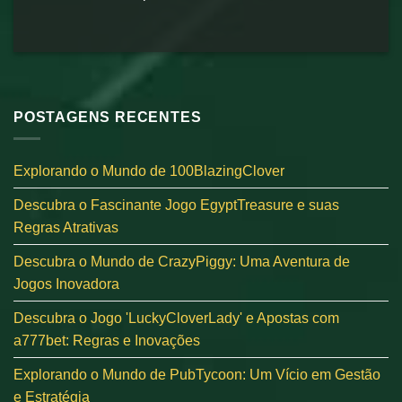
POSTAGENS RECENTES
Explorando o Mundo de 100BlazingClover
Descubra o Fascinante Jogo EgyptTreasure e suas
Regras Atrativas
Descubra o Mundo de CrazyPiggy: Uma Aventura de
Jogos Inovadora
Descubra o Jogo 'LuckyCloverLady' e Apostas com
a777bet: Regras e Inovações
Explorando o Mundo de PubTycoon: Um Vício em Gestão
e Estratégia