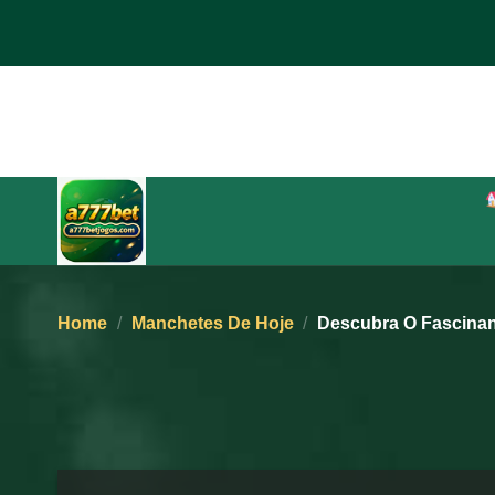
Ir
para
o
conteúdo
Home
/
Manchetes De Hoje
/
Descubra O Fascinan