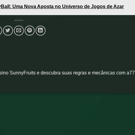
all: Uma Nova Aposta no Universo de Jogos de Azar
sino SunnyFruits e descubra suas regras e mecânicas com a77