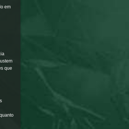
ado em
cia
justem
es que
s
nquanto