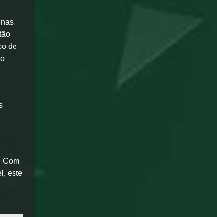
 nas
tão
so de
do
s
r. Com
l, este