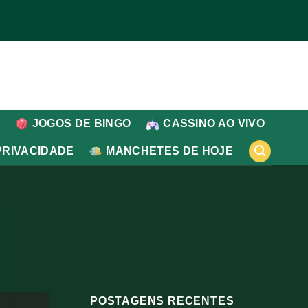
JOGOS DE BINGO
CASSINO AO VIVO
PRIVACIDADE
MANCHETES DE HOJE
POSTAGENS RECENTES