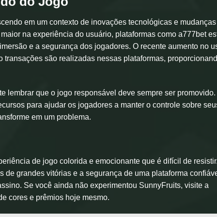
ndo do Jogo
escendo em um contexto de inovações tecnológicas e mudanças
maior na experiência do usuário, plataformas como a777bet es
 imersão e a segurança dos jogadores. O recente aumento no u
 transações são realizadas nessas plataformas, proporcionan
nte lembrar que o jogo responsável deve sempre ser promovido.
ecursos para ajudar os jogadores a manter o controle sobre seu
transforme em um problema.
riência de jogo colorida e emocionante que é difícil de resisti
 de grandes vitórias e a segurança de uma plataforma confiáve
assino. Se você ainda não experimentou SunnyFruits, visite a
de cores e prêmios hoje mesmo.