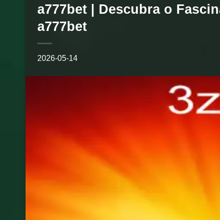
a777bet | Descubra o Fasci
a777bet
2026-05-14