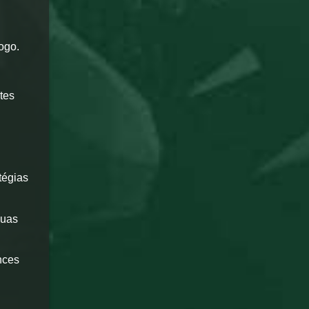
ogo.
tes
tégias
suas
nces