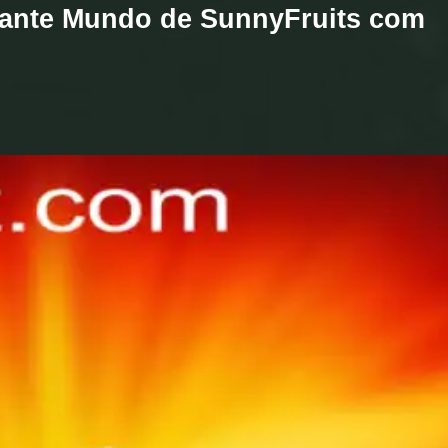
nante Mundo de SunnyFruits com