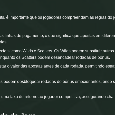
s, é importante que os jogadores compreendam as regras do j
as linhas de pagamento, o que significa que apostas em diferen
ias.
ciais, como Wilds e Scatters. Os Wilds podem substituir outros
enquanto os Scatters podem desencadear rodadas de bônus.
star o valor das apostas antes de cada rodada, permitindo estra
res podem desbloquear rodadas de bônus emocionantes, onde 
 uma taxa de retorno ao jogador competitiva, assegurando cha