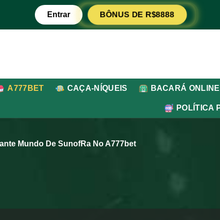
Entrar
BÔNUS DE R$8888
A777BET
CAÇA-NÍQUEIS
BACARÁ ONLINE
POLÍTICA 
ante Mundo De SunofRa No A777bet