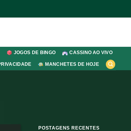
JOGOS DE BINGO
CASSINO AO VIVO
PRIVACIDADE
MANCHETES DE HOJE
POSTAGENS RECENTES