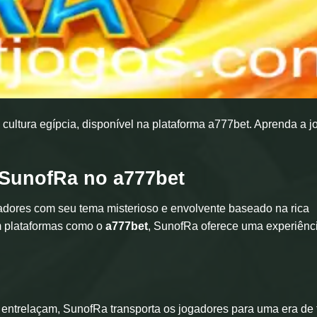
ultura egípcia, disponível na plataforma a777bet. Aprenda a j
SunofRa no a777bet
dores com seu tema misterioso e envolvente baseado na rica
m plataformas como o
a777bet
, SunofRa oferece uma experiênc
.
 entrelaçam, SunofRa transporta os jogadores para uma era de 