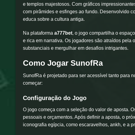
e templos majestosos. Com gráficos impressionantes
com pirâmides e esfinges ao fundo. Desenvolvido 
educa sobre a cultura antiga.
Na plataforma
a777bet
, o jogo compartilha o espaç
e rica em narrativa. Os jogadores são atraídos pel
substanciais e mergulhar em desafios intrigantes.
Como Jogar SunofRa
SunofRa é projetado para ser acessível tanto para n
começar:
Configuração do Jogo
O jogo começa com a seleção do valor de aposta. O
pessoais e orçamentos. Após definir a aposta, o pr
iconografia egípcia, como escaravelhos, ankh, e a p