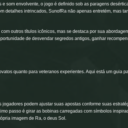
 e som envolvente, o jogo é definido sob as paragens desértic
com detalhes intrincados, SunofRa não apenas entretém, mas 
o com outros títulos icônicos, mas se destaca por sua abordage
a oportunidade de desvendar segredos antigos, ganhar recompe
ovatos quanto para veteranos experientes. Aqui está um guia p
s jogadores podem ajustar suas apostas conforme suas estraté
óximo passo é girar as bobinas carregadas com símbolos inspira
rópria imagem de Ra, o deus Sol.