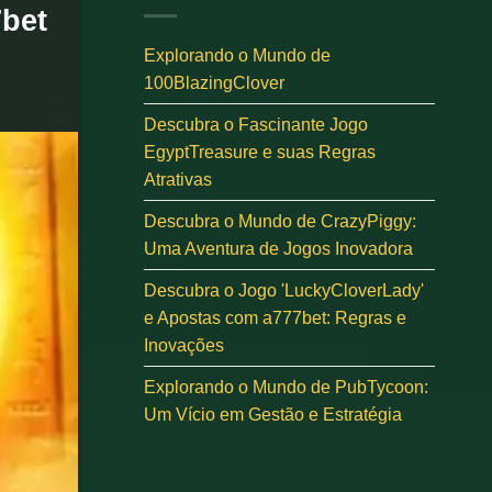
7bet
Explorando o Mundo de
100BlazingClover
Descubra o Fascinante Jogo
EgyptTreasure e suas Regras
Atrativas
Descubra o Mundo de CrazyPiggy:
Uma Aventura de Jogos Inovadora
Descubra o Jogo 'LuckyCloverLady'
e Apostas com a777bet: Regras e
Inovações
Explorando o Mundo de PubTycoon:
Um Vício em Gestão e Estratégia