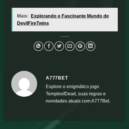
Mais:
Explorando o Fascinante Mundo de
DevilFireTwins
A777BET
Explore o enigmático jogo
TempleofDead, suas regras e
novidades atuais com A777Bet.