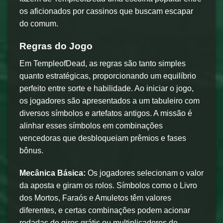
os aficionados por cassinos que buscam escapar
do comum.
Regras do Jogo
Em TempleofDead, as regras são tanto simples
quanto estratégicas, proporcionando um equilíbrio
perfeito entre sorte e habilidade. Ao iniciar o jogo,
os jogadores são apresentados a um tabuleiro com
diversos símbolos e artefatos antigos. A missão é
alinhar esses símbolos em combinações
vencedoras que desbloqueiam prêmios e fases
bônus.
Mecânica Básica:
Os jogadores selecionam o valor
da aposta e giram os rolos. Símbolos como o Livro
dos Mortos, Faraós e Amuletos têm valores
diferentes, e certas combinações podem acionar
rodadas de giros grátis ou multiplicadores de