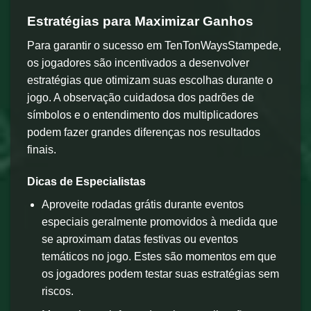
Estratégias para Maximizar Ganhos
Para garantir o sucesso em TenTonWaysStampede,
os jogadores são incentivados a desenvolver
estratégias que otimizam suas escolhas durante o
jogo. A observação cuidadosa dos padrões de
símbolos e o entendimento dos multiplicadores
podem fazer grandes diferenças nos resultados
finais.
Dicas de Especialistas
Aproveite rodadas grátis durante eventos
especiais geralmente promovidos à medida que
se aproximam datas festivas ou eventos
temáticos no jogo. Estes são momentos em que
os jogadores podem testar suas estratégias sem
riscos.