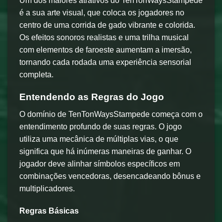
Um dos maiores atrativos do TenTonWaysStampede
é a sua arte visual, que coloca os jogadores no
centro de uma corrida de gado vibrante e colorida.
Os efeitos sonoros realistas e uma trilha musical
com elementos de faroeste aumentam a imersão,
tornando cada rodada uma experiência sensorial
completa.
Entendendo as Regras do Jogo
O domínio de TenTonWaysStampede começa com o
entendimento profundo de suas regras. O jogo
utiliza uma mecânica de múltiplas vias, o que
significa que há inúmeras maneiras de ganhar. O
jogador deve alinhar símbolos específicos em
combinações vencedoras, desencadeando bônus e
multiplicadores.
Regras Básicas