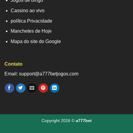
Jogos de bingo
Cassino ao vivo
política Privacidade
Manchetes de Hoje
Mapa do site do Google
Contato
Email: support@a777betjogos.com
Copyright 2026 ©
a777bet