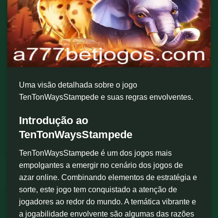
Uma visão detalhada sobre o jogo
TenTonWaysStampede e suas regras envolventes.
Introdução ao
TenTonWaysStampede
TenTonWaysStampede é um dos jogos mais
empolgantes a emergir no cenário dos jogos de
azar online. Combinando elementos de estratégia e
sorte, este jogo tem conquistado a atenção de
jogadores ao redor do mundo. A temática vibrante e
a jogabilidade envolvente são algumas das razões