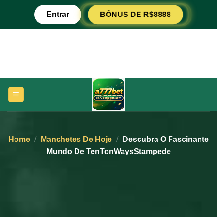
Ir
Entrar
BÔNUS DE R$8888
para
o
conteúdo
Home
/
Manchetes De Hoje
/
Descubra O Fascinante
Mundo De TenTonWaysStampede