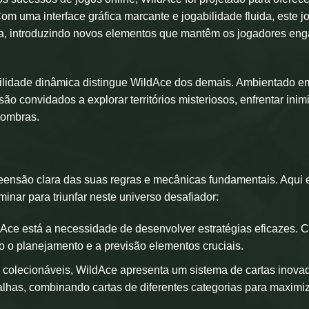
Com uma interface gráfica marcante e jogabilidade fluida, este j
égia, introduzindo novos elementos que mantêm os jogadores en
bilidade dinâmica distingue WildAce dos demais. Ambientado 
ão convidados a explorar territórios misteriosos, enfrentar inim
sombras.
nsão clara das suas regras e mecânicas fundamentais. Aqui 
nar para triunfar neste universo desafiador:
dAce está a necessidade de desenvolver estratégias eficazes. 
do o planejamento e a previsão elementos cruciais.
as colecionáveis, WildAce apresenta um sistema de cartas inova
alhas, combinando cartas de diferentes categorias para maximi