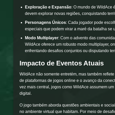
Exploração e Expansão
: O mundo de WildAce é
devem explorar novas regiões, conquistando terri
Personagens Únicos
: Cada jogador pode escol
especiais que podem virar a maré da batalha se 
Modo Multiplayer
: Com o advento das comunidad
WildAce oferece um robusto modo multiplayer, on
enfrentando desafios conjuntos ou disputando terri
Impacto de Eventos Atuais
WildAce não somente entretém, mas também reflete
de plataformas de jogos online e o avanço da conec
vez mais central, jogos como WildAce assumem um 
digital.
O jogo também aborda questões ambientais e sociais
no ambiente virtual que habitam. Por meio de desafi