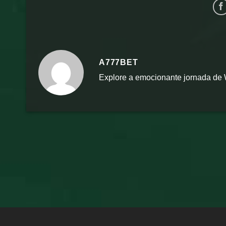
A777BET
Explore a emocionante jornada de W