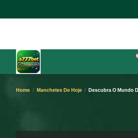
Ir
para
o
conteúdo
Home
/
Manchetes De Hoje
/
Descubra O Mundo Do