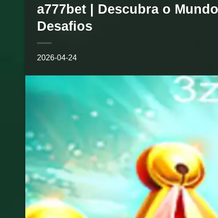
a777bet | Descubra o Mundo
Desafios
2026-04-24