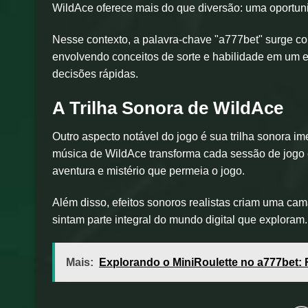
WildAce oferece mais do que diversão: uma oportuni
Nesse contexto, a palavra-chave "a777bet" surge co
envolvendo conceitos de sorte e habilidade em um eq
decisões rápidas.
A Trilha Sonora de WildAce
Outro aspecto notável do jogo é sua trilha sonora 
música de WildAce transforma cada sessão de jogo e
aventura e mistério que permeia o jogo.
Além disso, efeitos sonoros realistas criam uma ca
sintam parte integral do mundo digital que exploram.
Mais:
Explorando o MiniRoulette no a777bet: 