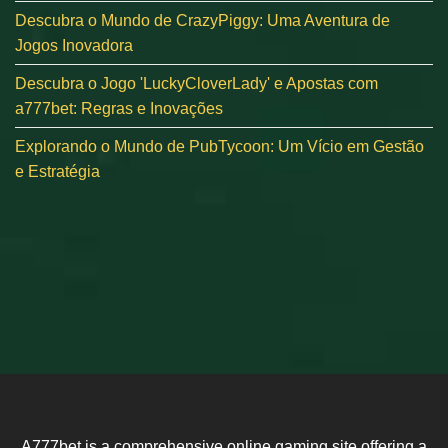
Descubra o Mundo de CrazyPiggy: Uma Aventura de
Jogos Inovadora
Descubra o Jogo 'LuckyCloverLady' e Apostas com
a777bet: Regras e Inovações
Explorando o Mundo de PubTycoon: Um Vício em Gestão
e Estratégia
A777bet is a comprehensive online gaming site offering a