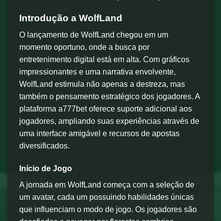
Introdução a WolfLand
O lançamento de WolfLand chegou em um
momento oportuno, onde a busca por
entretenimento digital está em alta. Com gráficos
impressionantes e uma narrativa envolvente,
WolfLand estimula não apenas a destreza, mas
também o pensamento estratégico dos jogadores. A
plataforma a777bet oferece suporte adicional aos
jogadores, ampliando suas experiências através de
uma interface amigável e recursos de apostas
diversificados.
Início de Jogo
A jornada em WolfLand começa com a seleção de
um avatar, cada um possuindo habilidades únicas
que influenciam o modo de jogo. Os jogadores são