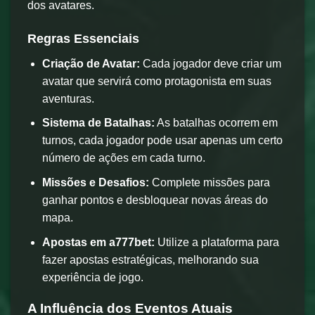
dos avatares.
Regras Essenciais
Criação de Avatar:
Cada jogador deve criar um
avatar que servirá como protagonista em suas
aventuras.
Sistema de Batalhas:
As batalhas ocorrem em
turnos, cada jogador pode usar apenas um certo
número de ações em cada turno.
Missões e Desafios:
Complete missões para
ganhar pontos e desbloquear novas áreas do
mapa.
Apostas em a777bet:
Utilize a plataforma para
fazer apostas estratégicas, melhorando sua
experiência de jogo.
A Influência dos Eventos Atuais