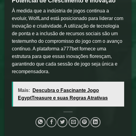
Potencial de Crescimento e Inovação
À medida que a indústria de jogos continua a
evoluir, WolfLand está posicionado para liderar com
inovação e criatividade. A utilização de tecnologia
de ponta e a inclusão de recursos sociais são um
testemunho do compromisso do jogo com o avanço
contínuo. A plataforma a777bet fornece uma
estrutura para que essas inovações floresçam,
garantindo que cada sessão de jogo seja única e
recompensadora.
Mais:
Descubra o Fascinante Jogo
EgyptTreasure e suas Regras Atrativas