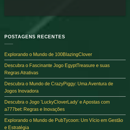
POSTAGENS RECENTES
Explorando o Mundo de 100BlazingClover
Descubra o Fascinante Jogo EgyptTreasure e suas
Regras Atrativas
Descubra o Mundo de CrazyPiggy: Uma Aventura de
Jogos Inovadora
Descubra o Jogo 'LuckyCloverLady' e Apostas com
a777bet: Regras e Inovações
Explorando o Mundo de PubTycoon: Um Vício em Gestão
e Estratégia