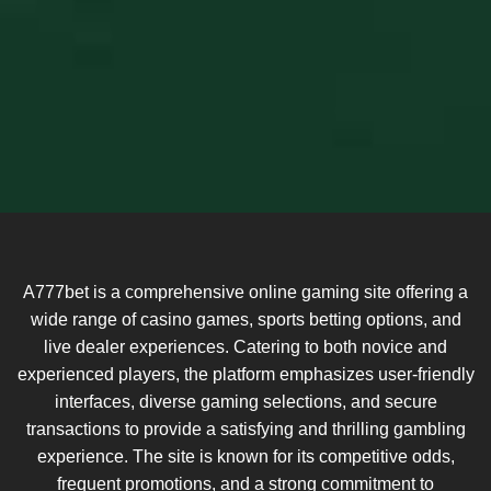
A777bet is a comprehensive online gaming site offering a
wide range of casino games, sports betting options, and
live dealer experiences. Catering to both novice and
experienced players, the platform emphasizes user-friendly
interfaces, diverse gaming selections, and secure
transactions to provide a satisfying and thrilling gambling
experience. The site is known for its competitive odds,
frequent promotions, and a strong commitment to