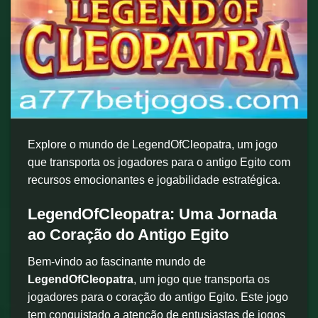
Explore o mundo de LegendOfCleopatra, um jogo
que transporta os jogadores para o antigo Egito com
recursos emocionantes e jogabilidade estratégica.
LegendOfCleopatra: Uma Jornada
ao Coração do Antigo Egito
Bem-vindo ao fascinante mundo de
LegendOfCleopatra
, um jogo que transporta os
jogadores para o coração do antigo Egito. Este jogo
tem conquistado a atenção de entusiastas de jogos