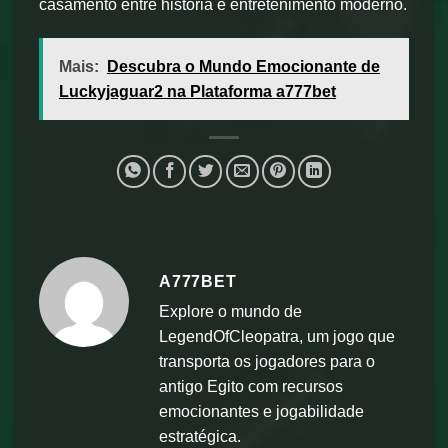
casamento entre história e entretenimento moderno.
Mais:
Descubra o Mundo Emocionante de
Luckyjaguar2 na Plataforma a777bet
A777BET
Explore o mundo de
LegendOfCleopatra, um jogo que
transporta os jogadores para o
antigo Egito com recursos
emocionantes e jogabilidade
estratégica.