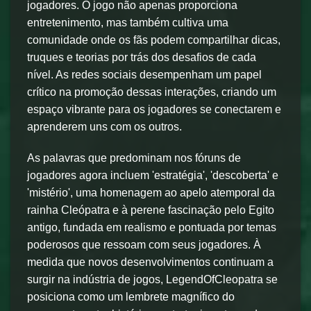
jogadores. O jogo não apenas proporciona
entretenimento, mas também cultiva uma
comunidade onde os fãs podem compartilhar dicas,
truques e teorias por trás dos desafios de cada
nível. As redes sociais desempenham um papel
crítico na promoção dessas interações, criando um
espaço vibrante para os jogadores se conectarem e
aprenderem uns com os outros.
As palavras que predominam nos fóruns de
jogadores agora incluem 'estratégia', 'descoberta' e
'mistério', uma homenagem ao apelo atemporal da
rainha Cleópatra e à perene fascinação pelo Egito
antigo, fundada em realismo e pontuada por temas
poderosos que ressoam com seus jogadores. À
medida que novos desenvolvimentos continuam a
surgir na indústria de jogos, LegendOfCleopatra se
posiciona como um lembrete magnífico do