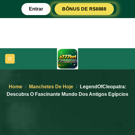
Ir
Entrar
BÔNUS DE R$8888
para
o
conteúdo
Home
/
Manchetes De Hoje
/
LegendOfCleopatra:
Descubra O Fascinante Mundo Dos Antigos Egípcios