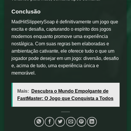
Conclusão
MadHitSlipperySoap é definitivamente um jogo que
excita e desafia, capturando o espírito dos jogos
modernos enquanto promove uma experiência
nostálgica. Com suas regras bem elaboradas e
ambientação cativante, ele oferece tudo o que um
jogador pode desejar em um jogo: diversão, desafio
e, acima de tudo, uma experiência única e
memorável.
Mais:
Descubra o Mundo Empolgante de
FastMaster: O Jogo que Conquista a Todos