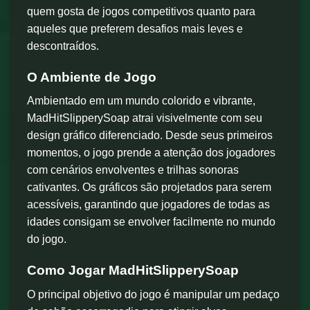
quem gosta de jogos competitivos quanto para
aqueles que preferem desafios mais leves e
descontraídos.
O Ambiente de Jogo
Ambientado em um mundo colorido e vibrante,
MadHitSlipperySoap atrai visivelmente com seu
design gráfico diferenciado. Desde seus primeiros
momentos, o jogo prende a atenção dos jogadores
com cenários envolventes e trilhas sonoras
cativantes. Os gráficos são projetados para serem
acessíveis, garantindo que jogadores de todas as
idades consigam se envolver facilmente no mundo
do jogo.
Como Jogar MadHitSlipperySoap
O principal objetivo do jogo é manipular um pedaço