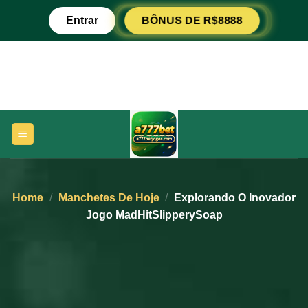
Ir
Entrar
BÔNUS DE R$8888
para
o
conteúdo
Home
/
Manchetes De Hoje
/
Explorando O Inovador
Jogo MadHitSlipperySoap