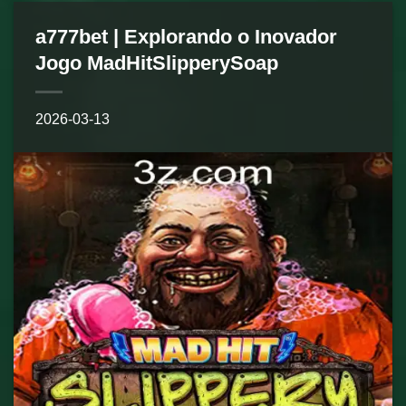
a777bet | Explorando o Inovador
Jogo MadHitSlipperySoap
2026-03-13