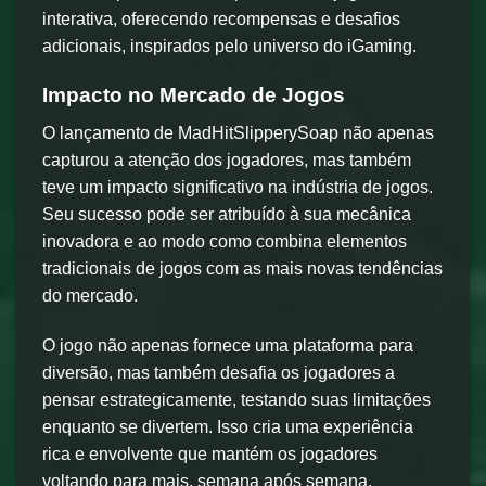
interativa, oferecendo recompensas e desafios
adicionais, inspirados pelo universo do iGaming.
Impacto no Mercado de Jogos
O lançamento de MadHitSlipperySoap não apenas
capturou a atenção dos jogadores, mas também
teve um impacto significativo na indústria de jogos.
Seu sucesso pode ser atribuído à sua mecânica
inovadora e ao modo como combina elementos
tradicionais de jogos com as mais novas tendências
do mercado.
O jogo não apenas fornece uma plataforma para
diversão, mas também desafia os jogadores a
pensar estrategicamente, testando suas limitações
enquanto se divertem. Isso cria uma experiência
rica e envolvente que mantém os jogadores
voltando para mais, semana após semana.