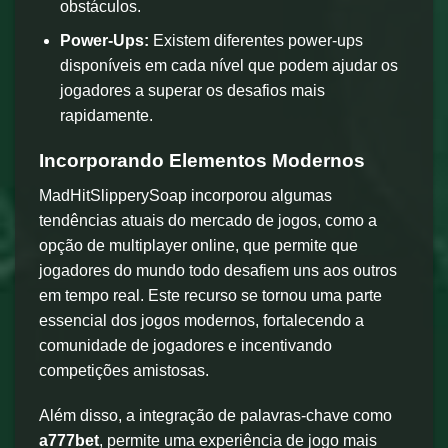
obstáculos.
Power-Ups:
Existem diferentes power-ups
disponíveis em cada nível que podem ajudar os
jogadores a superar os desafios mais
rapidamente.
Incorporando Elementos Modernos
MadHitSlipperySoap incorporou algumas
tendências atuais do mercado de jogos, como a
opção de multiplayer online, que permite que
jogadores do mundo todo desafiem uns aos outros
em tempo real. Este recurso se tornou uma parte
essencial dos jogos modernos, fortalecendo a
comunidade de jogadores e incentivando
competições amistosas.
Além disso, a integração de palavras-chave como
a777bet
, permite uma experiência de jogo mais