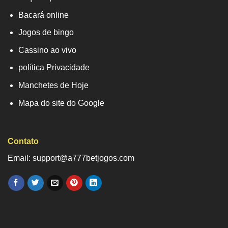
Bacará online
Jogos de bingo
Cassino ao vivo
política Privacidade
Manchetes de Hoje
Mapa do site do Google
Contato
Email: support@a777betjogos.com