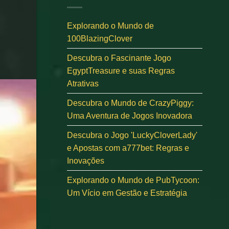
Explorando o Mundo de
100BlazingClover
Descubra o Fascinante Jogo
EgyptTreasure e suas Regras
Atrativas
Descubra o Mundo de CrazyPiggy:
Uma Aventura de Jogos Inovadora
Descubra o Jogo 'LuckyCloverLady'
e Apostas com a777bet: Regras e
Inovações
Explorando o Mundo de PubTycoon:
Um Vício em Gestão e Estratégia