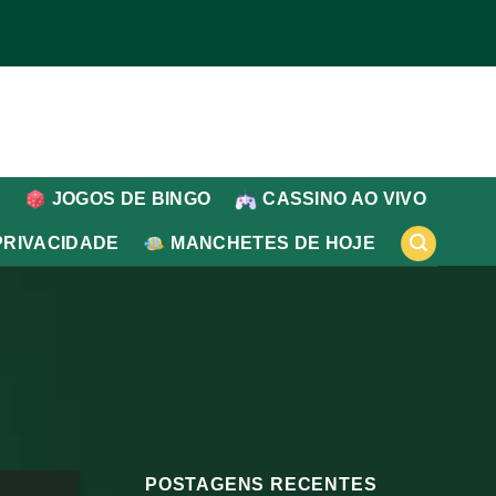
JOGOS DE BINGO
CASSINO AO VIVO
PRIVACIDADE
MANCHETES DE HOJE
POSTAGENS RECENTES