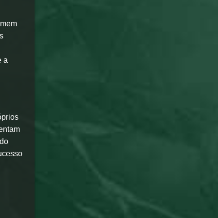
sumem
s
e a
óprios
sentam
ndo
sucesso