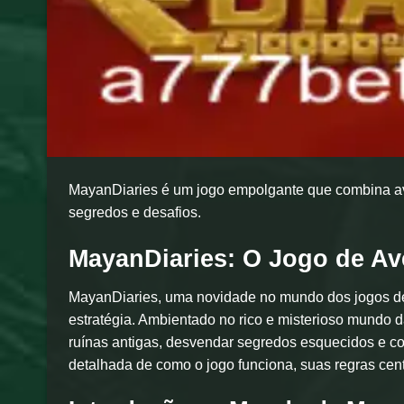
MayanDiaries é um jogo empolgante que combina av
segredos e desafios.
MayanDiaries: O Jogo de Ave
MayanDiaries, uma novidade no mundo dos jogos de 
estratégia. Ambientado no rico e misterioso mundo da
ruínas antigas, desvendar segredos esquecidos e co
detalhada de como o jogo funciona, suas regras cent