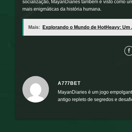
socialização, MayanDiaries também é visto como um
mais enigmáticas da história humana.
Mais:
Explorando o Mundo de HotHeavy: Um J
A777BET
MayanDiaries é um jogo empolgant
antigo repleto de segredos e desafi