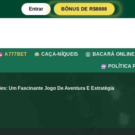
Entrar
BÔNUS DE R$8888
A777BET
CAÇA-NÍQUEIS
BACARÁ ONLINE
POLÍTICA 
es: Um Fascinante Jogo De Aventura E Estratégia