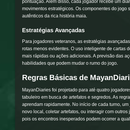
pontuação. Além disso, cada jogador recebe um diári
movimentos estratégicos. Os componentes do jogo 
autênticos da rica história maia.
Estratégias Avançadas
Para jogadores veteranos, as estratégias avançadas
rotas menos evidentes. O uso inteligente de cartas 
mais rápidas ou ações adicionais. A previsão das 
habilidades que podem mudar o rumo do jogo.
Regras Básicas de MayanDiar
MayanDiaries foi projetado para até quatro jogador
tabuleiro em busca de artefatos e segredos. As reg
aprendam rapidamente. No início de cada turno, um 
novo local, coletar artefatos, ou interagir com outros
pois os encontros inesperados podem ocorrer a qua