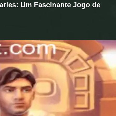
aries: Um Fascinante Jogo de