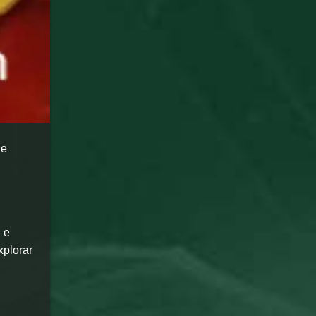
de
 e
xplorar