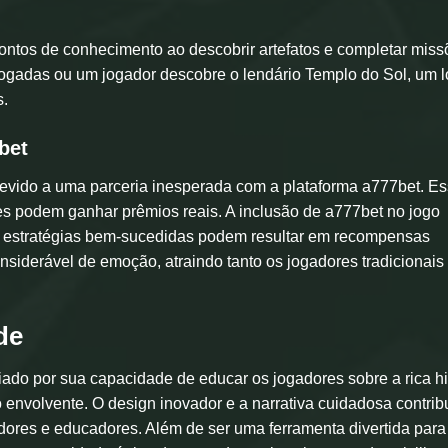
pontos de conhecimento ao descobrir artefatos e completar miss
jogadas ou um jogador descobre o lendário Templo do Sol, um l
s.
bet
vido a uma parceria inesperada com a plataforma a777bet. E
es podem ganhar prêmios reais. A inclusão de a777bet no jogo
 estratégias bem-sucedidas podem resultar em recompensas
onsiderável de emoção, atraindo tanto os jogadores tradicionais
de
do por sua capacidade de educar os jogadores sobre a rica hi
envolvente. O design inovador e a narrativa cuidadosa contrib
ores e educadores. Além de ser uma ferramenta divertida para