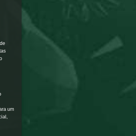
 de
tas
o
o
para um
ial,