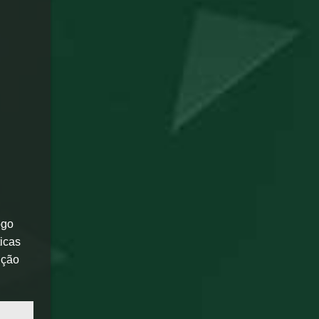
ogo
icas
ição