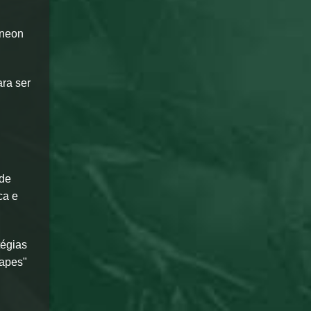
 neon
ra ser
 de
ca e
tégias
hapes"