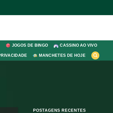
JOGOS DE BINGO
CASSINO AO VIVO
PRIVACIDADE
MANCHETES DE HOJE
POSTAGENS RECENTES