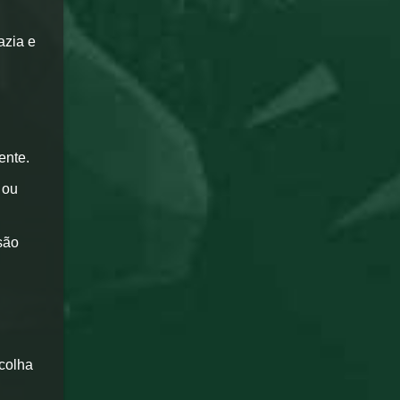
azia e
ente.
 ou
são
colha