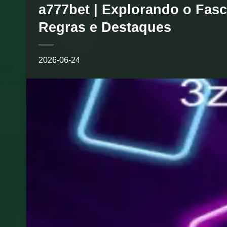
a777bet | Explorando o Fa
Regras e Destaques
2026-06-24