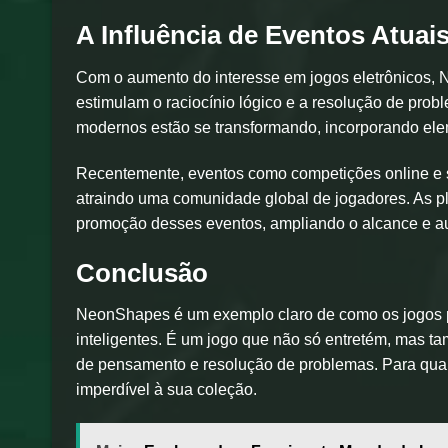
A Influência de Eventos Atuai
Com o aumento do interesse em jogos eletrônicos, 
estimulam o raciocínio lógico e a resolução de prob
modernos estão se transformando, incorporando elem
Recentemente, eventos como competições online e 
atraindo uma comunidade global de jogadores. As p
promoção desses eventos, ampliando o alcance e a
Conclusão
NeonShapes é um exemplo claro de como os jogos po
inteligentes. É um jogo que não só entretém, mas t
de pensamento e resolução de problemas. Para qual
imperdível à sua coleção.