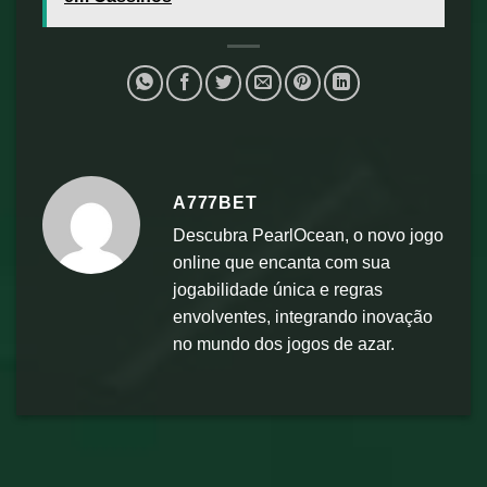
A777BET
Descubra PearlOcean, o novo jogo
online que encanta com sua
jogabilidade única e regras
envolventes, integrando inovação
no mundo dos jogos de azar.