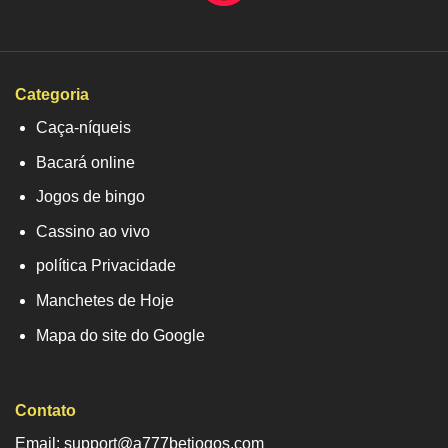
Categoria
Caça-níqueis
Bacará online
Jogos de bingo
Cassino ao vivo
política Privacidade
Manchetes de Hoje
Mapa do site do Google
Contato
Email: support@a777betjogos.com