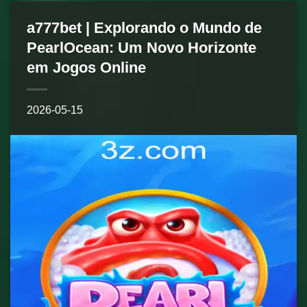
a777bet | Explorando o Mundo de
PearlOcean: Um Novo Horizonte
em Jogos Online
2026-05-15