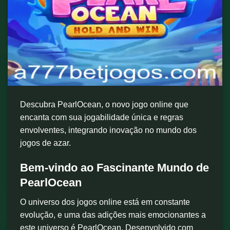
Descubra PearlOcean, o novo jogo online que
encanta com sua jogabilidade única e regras
envolventes, integrando inovação no mundo dos
jogos de azar.
Bem-vindo ao Fascinante Mundo de
PearlOcean
O universo dos jogos online está em constante
evolução, e uma das adições mais emocionantes a
este universo é PearlOcean. Desenvolvido com