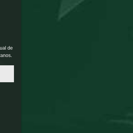
ual de
ranos.