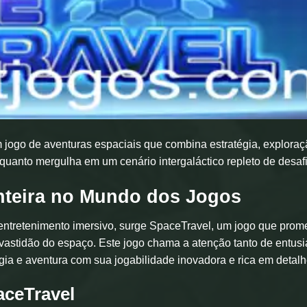
jogo de aventuras espaciais que combina estratégia, exploraç
quanto mergulha em um cenário intergaláctico repleto de desaf
nteira no Mundo dos Jogos
ntretenimento imersivo, surge SpaceTravel, um jogo que prom
 vastidão do espaço. Este jogo chama a atenção tanto de entusi
tégia e aventura com sua jogabilidade inovadora e rica em detalh
aceTravel