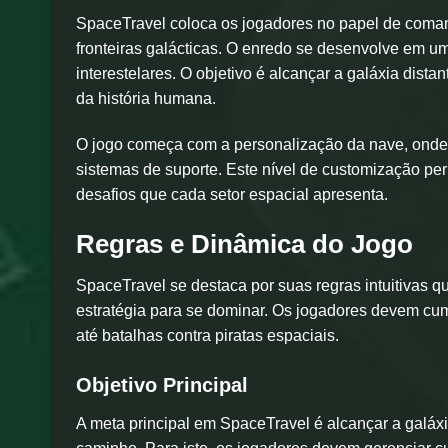
SpaceTravel coloca os jogadores no papel de coma
fronteiras galácticas. O enredo se desenvolve em u
interestelares. O objetivo é alcançar a galáxia dist
da história humana.
O jogo começa com a personalização da nave, ond
sistemas de suporte. Este nível de customização per
desafios que cada setor espacial apresenta.
Regras e Dinâmica do Jogo
SpaceTravel se destaca por suas regras intuitivas 
estratégia para se dominar. Os jogadores devem cu
até batalhas contra piratas espaciais.
Objetivo Principal
A meta principal em SpaceTravel é alcançar a galáx