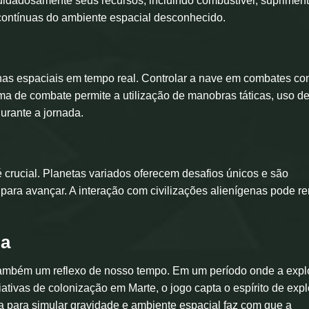
uidadosamente seus recursos, incluindo combustível, supriment
contínuas do ambiente espacial desconhecido.
has espaciais em tempo real. Controlar a nave em combates con
ema de combate permite a utilização de manobras táticas, uso d
urante a jornada.
crucial. Planetas variados oferecem desafios únicos e são
para avançar. A interação com civilizações alienígenas pode r
ia
também um reflexo de nosso tempo. Em um período onde a exp
ivas de colonização em Marte, o jogo capta o espírito de exp
a para simular gravidade e ambiente espacial faz com que a