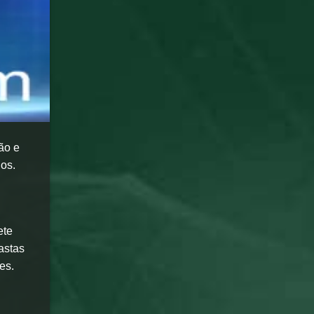
ão e
ios.
ete
astas
es.