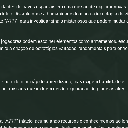
ndantes de naves espaciais em uma missão de explorar novas
m futuro distante onde a humanidade dominou a tecnologia de v
ante "A777" para investigar sinais misteriosos que podem mudar 
e jogadores podem escolher elementos como armamentos, escu
mite a criação de estratégias variadas, fundamentais para enfre
que permitem um rápido aprendizado, mas exigem habilidade e
mprir missões que incluem desde exploração de planetas alien
ia "A777" intacto, acumulando recursos e conhecimentos ao lo