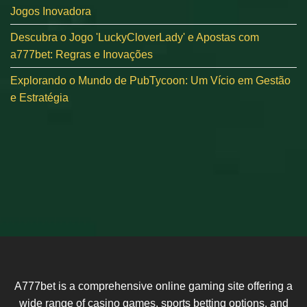
Jogos Inovadora
Descubra o Jogo 'LuckyCloverLady' e Apostas com
a777bet: Regras e Inovações
Explorando o Mundo de PubTycoon: Um Vício em Gestão
e Estratégia
A777bet is a comprehensive online gaming site offering a
wide range of casino games, sports betting options, and