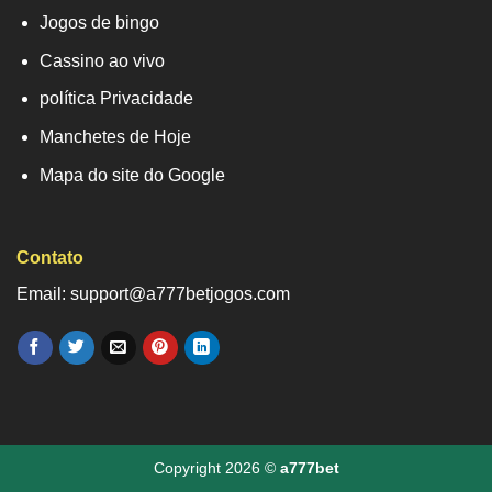
Jogos de bingo
Cassino ao vivo
política Privacidade
Manchetes de Hoje
Mapa do site do Google
Contato
Email: support@a777betjogos.com
Copyright 2026 ©
a777bet