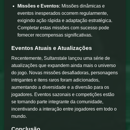
Missões e Eventos:
Missões dinâmicas e
eventos inesperados ocorrem regularmente,
exigindo ação rápida e adaptação estratégica.
Completar estas missões com sucesso pode
fornecer recompensas significativas.
Eventos Atuais e Atualizações
Recentemente, Sultanstale lançou uma série de
atualizações que expandem ainda mais o universo
do jogo. Novas missões desafiadoras, personagens
intrigantes e itens raros foram adicionados,
aumentando a diversidade e a diversão para os
jogadores. Eventos sazonais e competições estão
se tornando parte integrante da comunidade,
incentivando a interação entre jogadores em todo o
mundo.
Conclusão