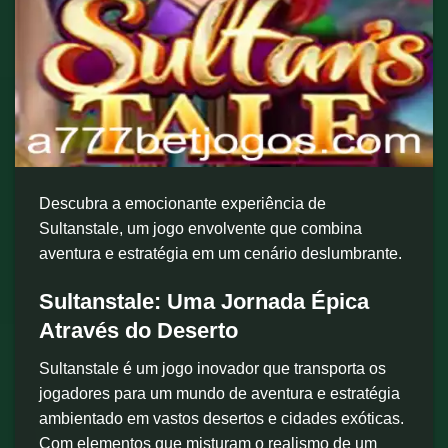
Descubra a emocionante experiência de
Sultanstale, um jogo envolvente que combina
aventura e estratégia em um cenário deslumbrante.
Sultanstale: Uma Jornada Épica
Através do Deserto
Sultanstale é um jogo inovador que transporta os
jogadores para um mundo de aventura e estratégia
ambientado em vastos desertos e cidades exóticas.
Com elementos que misturam o realismo de um