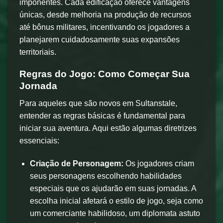
imponentes. Cada edificação oferece vantagens
únicas, desde melhoria na produção de recursos
até bônus militares, incentivando os jogadores a
planejarem cuidadosamente suas expansões
territoriais.
Regras do Jogo: Como Começar Sua
Jornada
Para aqueles que são novos em Sultanstale,
entender as regras básicas é fundamental para
iniciar sua aventura. Aqui estão algumas diretrizes
essenciais:
Criação de Personagem:
Os jogadores criam
seus personagens escolhendo habilidades
especiais que os ajudarão em suas jornadas. A
escolha inicial afetará o estilo de jogo, seja como
um comerciante habilidoso, um diplomata astuto