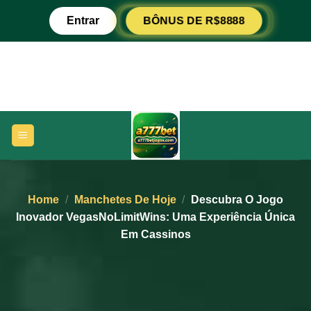
Ir
BÔNUS DE R$8888
Entrar
para
o
conteúdo
Home
/
Manchetes De Hoje
/
Descubra O Jogo
Inovador VegasNoLimitWins: Uma Experiência Única
Em Cassinos