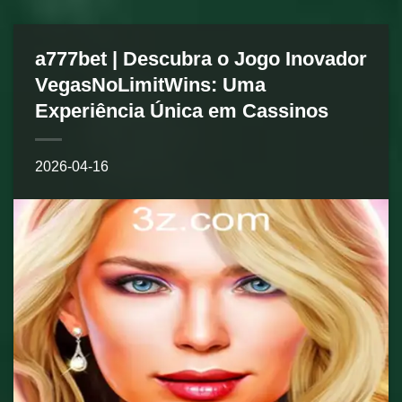
a777bet | Descubra o Jogo Inovador
VegasNoLimitWins: Uma
Experiência Única em Cassinos
2026-04-16