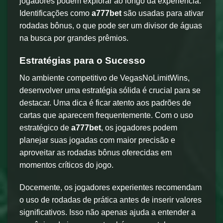
jogadores podem explorar ao longo da experiência.
Identificações como
a777bet
são usadas para ativar
rodadas bônus, o que pode ser um divisor de águas
na busca por grandes prêmios.
Estratégias para o Sucesso
No ambiente competitivo de VegasNoLimitWins,
desenvolver uma estratégia sólida é crucial para se
destacar. Uma dica é ficar atento aos padrões de
cartas que aparecem frequentemente. Com o uso
estratégico de
a777bet
, os jogadores podem
planejar suas jogadas com maior precisão e
aproveitar as rodadas bônus oferecidas em
momentos críticos do jogo.
Docemente, os jogadores experientes recomendam
o uso de rodadas de prática antes de inserir valores
significativos. Isso não apenas ajuda a entender a