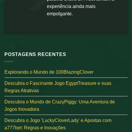
experiência ainda mais
empolgante.
POSTAGENS RECENTES
Explorando o Mundo de 100BlazingClover
Descubra o Fascinante Jogo EgyptTreasure e suas
Regras Atrativas
Descubra o Mundo de CrazyPiggy: Uma Aventura de
Jogos Inovadora
Descubra o Jogo 'LuckyCloverLady' e Apostas com
a777bet: Regras e Inovações