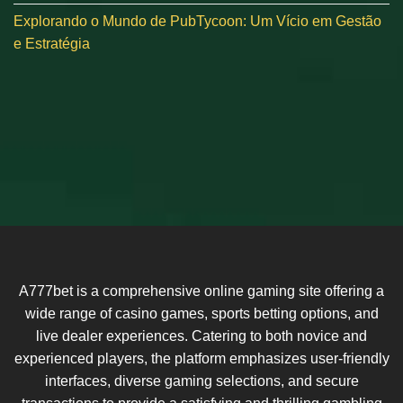
Explorando o Mundo de PubTycoon: Um Vício em Gestão
e Estratégia
A777bet is a comprehensive online gaming site offering a
wide range of casino games, sports betting options, and
live dealer experiences. Catering to both novice and
experienced players, the platform emphasizes user-friendly
interfaces, diverse gaming selections, and secure