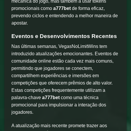
mecânica do jogo, mas também a usar tokens
promocionais como
a777bet
de forma eficaz,
prevendo ciclos e entendendo a melhor maneira de
apostar.
Eventos e Desenvolvimentos Recentes
Nas últimas semanas, VegasNoLimitWins tem
introduzido atualizações emocionantes. Eventos de
comunidade online estão cada vez mais comuns,
permitindo que jogadores se conectem,
compartilhem experiências e imersões em
competições que oferecem prêmios de alto valor.
Estas competições frequentemente utilizam a
palavra-chave
a777bet
como uma técnica
promocional para impulsionar a interação dos
jogadores.
A atualização mais recente promete trazer aos