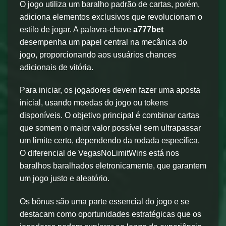
O jogo utiliza um baralho padrão de cartas, porém,
adiciona elementos exclusivos que revolucionam o
estilo de jogar. A palavra-chave
a777bet
desempenha um papel central na mecânica do
jogo, proporcionando aos usuários chances
adicionais de vitória.
Para iniciar, os jogadores devem fazer uma aposta
inicial, usando moedas do jogo ou tokens
disponíveis. O objetivo principal é combinar cartas
que somem o maior valor possível sem ultrapassar
um limite certo, dependendo da rodada específica.
O diferencial de VegasNoLimitWins está nos
baralhos baralhados eletronicamente, que garantem
um jogo justo e aleatório.
Os bônus são uma parte essencial do jogo e se
destacam como oportunidades estratégicas que os